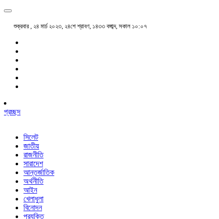
শুক্রবার , ২৪ মার্চ ২০২৩, ২৪শে শ্রাবণ, ১৪৩৩ বঙ্গাব্দ, সকাল ১০:০৭
প্রচ্ছদ
সিলেট
জাতীয়
রাজনীতি
সারাদেশ
আন্তর্জাতিক
অর্থনীতি
আইন
খেলাধুলা
বিনোদন
প্রযুক্তি