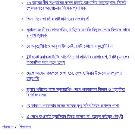
১৭ বছরের দীর্ঘ সংগ্রামের ফসল জুলাই-আগস্টের অভ্যুত্থান: সিলেট
প্রেসক্লাবে আলোচনায় সিসিক প্রশাসক
ভিসা নিয়ে ভারতীয় হাইকমিশনের সতর্কবার্তা
সুনামগঞ্জে তীব্র লোডশেডিং, চাহিদার অর্ধেক বিদ্যুৎ পেয়ে বিপাকে সাড়ে
৪ লাখ গ্রাহক
যে ডকুমেন্টারিতে আবু সাঈদ নেই, সেটা কোনো ডকুমেন্টারি না
ইন্টারনেট ব্ল্যাকআউটেও থামেনি শেখ হাসিনার যোগাযোগ, ট্রাইব্যুনালের
ফরেনসিক দলে নতুন তথ্য
দেশে আসেন রাজপথে দেখা হবে, শেখ হাসিনার উদ্দেশে ভারপ্রাপ্ত
রাষ্ট্রপতি
জুলাই শহীদের নামে স্কলারশিপ দেবে শাহজালাল বিজ্ঞান ও প্রযুক্তি
বিশ্ববিদ্যালয়
যে কারণে গ্রেফতার হলেন সাবেক যুগ্ম সচিব সৈয়দ জগলুল পাশা
এ দেশে কখনোই ফ্যাসিবাদ ফিরে আসবে না: আব্দুল কাইয়ুম চৌধুরী
প্রচ্ছদ
/
শিক্ষাঙ্গন