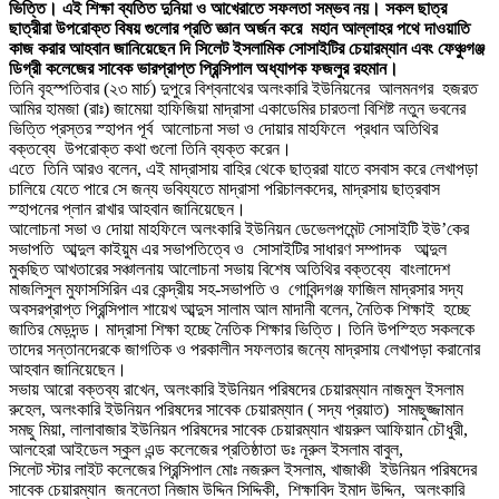
ভিত্তি। এই শিক্ষা ব্যতিত দুনিয়া ও আখেরাতে সফলতা সম্ভব নয়। সকল ছাত্র
ছাত্রীরা উপরোক্ত বিষয় গুলোর প্রতি জ্ঞান অর্জন করে মহান আল্লাহর পথে দাওয়াতি
কাজ করার আহবান জানিয়েছেন দি সিলেট ইসলামিক সোসাইটির চেয়ারম্যান এবং ফেঞ্চুগঞ্জ
ডিগ্রী কলেজের সাবেক ভারপ্রাপ্ত প্রিন্সিপাল অধ্যাপক ফজলুর রহমান।
তিনি বৃহস্পতিবার (২৩ মার্চ) দুপুরে বিশ্বনাথের অলংকারি ইউনিয়নের আলমনগর হজরত
আমির হামজা (রাঃ) জামেয়া হাফিজিয়া মাদ্রাসা একাডেমির চারতলা বিশিষ্ট নতুন ভবনের
ভিত্তি প্রস্তর স্হাপন পূর্ব আলোচনা সভা ও দোয়ার মাহফিলে প্রধান অতিথির
বক্তব্যে উপরোক্ত কথা গুলো তিনি ব্যক্ত করেন।
এতে তিনি আরও বলেন, এই মাদ্রাসায় বাহির থেকে ছাত্ররা যাতে বসবাস করে লেখাপড়া
চালিয়ে যেতে পারে সে জন্য ভবিয্যতে মাদ্রাসা পরিচালকদের, মাদ্রসায় ছাত্রবাস
স্হাপনের প্লান রাখার আহবান জানিয়েছেন।
আলোচনা সভা ও দোয়া মাহফিলে অলংকারি ইউনিয়ন ডেভেলপমেন্ট সোসাইটি ইউ’কের
সভাপতি আব্দুল কাইয়ুম এর সভাপতিত্বে ও সোসাইটির সাধারণ সম্পাদক আব্দুল
মুকছিত আখতারের সঞ্চালনায় আলোচনা সভায় বিশেষ অতিথির বক্তব্যে বাংলাদেশ
মাজলিসুল মুফাসসিরিন এর কেন্দ্রীয় সহ-সভাপতি ও গোবিন্দগঞ্জ ফাজিল মাদ্রসার সদ্য
অবসরপ্রাপ্ত প্রিন্সিপাল শায়েখ আব্দুস সালাম আল মাদানী বলেন, নৈতিক শিক্ষাই হচ্ছে
জাতির মেড়দন্ড। মাদ্রাসা শিক্ষা হচ্ছে নৈতিক শিক্ষার ভিত্তি। তিনি উপস্হিত সকলকে
তাদের সন্তানদেরকে জাগতিক ও পরকালীন সফলতার জন্যে মাদ্রসায় লেখাপড়া করানোর
আহবান জানিয়েছেন।
সভায় আরো বক্তব্য রাখেন, অলংকারি ইউনিয়ন পরিষদের চেয়ারম্যান নাজমুল ইসলাম
রুহেল, অলংকারি ইউনিয়ন পরিষদের সাবেক চেয়ারম্যান ( সদ্য প্রয়াত) সামছুজ্জামান
সমছু মিয়া, লালাবাজার ইউনিয়ন পরিষদের সাবেক চেয়ারম্যান খায়রুল আফিয়ান চৌধুরী,
আলহেরা আইডেল স্কুল এন্ড কলেজের প্রতিষ্ঠাতা ডঃ নূরুল ইসলাম বাবুল,
সিলেট স্টার লাইট কলেজের প্রিন্সিপাল মোঃ নজরুল ইসলাম, খাজাঞ্চী ইউনিয়ন পরিষদের
সাবেক চেয়ারম্যান জননেতা নিজাম উদ্দিন সিদ্দিকী, শিক্ষাবিদ ইমাদ উদ্দিন, অলংকারি