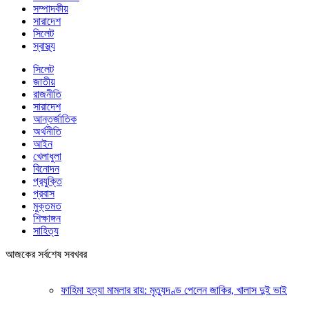
সম্পাদকীয়
সারাদেশ
সিলেট
স্বাস্থ্য
সিলেট
জাতীয়
রাজনীতি
সারাদেশ
আন্তর্জাতিক
অর্থনীতি
আইন
খেলাধুলা
বিনোদন
প্রযুক্তি
প্রবাস
মুক্তমত
শিক্ষাঙ্গন
সাহিত্য
আজকের সর্বশেষ সবখবর
ফাহিমা হত্যা মামলার রায়: মৃত্যুদণ্ড পেলেন জাকির, খালাস দুই ভাই