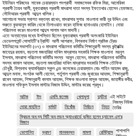
ইউনিয়ন পরিষদের সাবেক চেয়ারম্যান পদপ্রার্থী সমাজসেবক রফিক মিয়া, আমেরিকা
প্রবাসী তৈয়ব আলী, যুক্তরাজ্য প্রবাসী মাদরাসা দাতা সদস্য ইফতেখার হোসেন হেফাজত,
সৌদিআরব প্রবাসী আব্দুল খালিক।
আলোচনা সভায় স্বাগত বক্তব্য রাখেন, মাদরাসার সুপার মাওলানা কারী নূর উদ্দিন এবং
শুরুতে কুরআনুল কারিম থেকে তিলাওয়াত করেন হাফিজ ছানাওয়ার হোসাইন। দোয়া
পরিচালনা করেন মাওলানা আব্দুস সালাম আল মাদানী।
এতে অন্যান্যের মধ্যে উপস্থিত ছিলেন যুক্তরাজ্য প্রবাসী অলংকারি ইউনিয়ন
ডেভেলপমেন্ট সোসাইটি’র ট্রাস্টি আলী আশরাফ, বিশ্বনাথ নির্মাণ শ্রমিক ট্রেড
ইউনিয়নের সভাপতি (৩৭) ও মাদরাসা পরিচালনা কমিটির শিক্ষানুরাগী সদস্য কন্ট্রাক্টর
জাহেদুর রহমান, বড়তলা মজহারিয়া দাখিল মাদ্রাসার সহকারি শিক্ষক মাওলানা ময়নুল
ইসলাম, মাদরাসা পরিচালনা কমিটির সদস্য আবুল হোসেন, মাদরাসা পরিচালনা কমিটির
সদস্য কামাল আহমদ, বড়তলা মজহারিয়া দাখিল মাদ্রাসার সহকারি শিক্ষক তৌফিক
চৌধুরী, বিশ্বনাথ ক্যামব্রিয়ান স্কুল এন্ড কলেজের চেয়ারম্যান মোঃ শাহিন আহমদ রাজু,
আব্দুল মনাফ, সংগঠক আলী হোসেন, পর্তুগাল প্রবাসী মোঃ জুবায়ের আহমদ, শিক্ষানুরাগী
রাবেল আহমদ, শিক্ষানুরাগী কালাম আহমদ, শিক্ষক মাওলানা মাসুক আহমদ, জাহাঙ্গীর কবীর,
মাওলানা শফিকুল ইসলাম মাস্টার নিজাম উদ্দিন, মাস্টার কয়েছ প্রমুখ।
আটক
ঈদ
এমসি কলেজ
খেলাধুলা
দুর্ঘটনা
এই সাইটে
নিজম্ব নিউজ
দোয়া মাহফিল
ধর্মঘট
নিখোঁজ
নির্বাচন
নিহত
তৈরির
ফ্রিডম অব দ্য সিটি অব লন্ডন অ্যাওয়ার্ডে ভূষিত হলেন চ্যানেল এস'র
মিজান
পাশাপাশি
ভোগান্তি
ভ্রমণ
মানববন্ধন
মামলা
রেমিট্যান্স