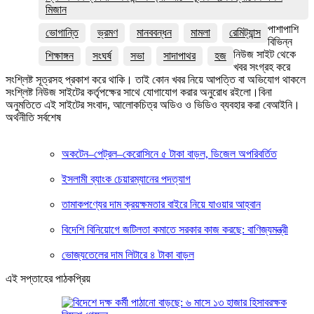
মিজান
পাশাপাশি
ভোগান্তি
ভ্রমণ
মানববন্ধন
মামলা
রেমিট্যান্স
বিভিন্ন
নিউজ সাইট থেকে
শিক্ষাঙ্গন
সংঘর্ষ
সভা
সাদাপাথর
হজ
খবর সংগ্রহ করে
সংশ্লিষ্ট সূত্রসহ প্রকাশ করে থাকি। তাই কোন খবর নিয়ে আপত্তি বা অভিযোগ থাকলে
সংশ্লিষ্ট নিউজ সাইটের কর্তৃপক্ষের সাথে যোগাযোগ করার অনুরোধ রইলো।বিনা
অনুমতিতে এই সাইটের সংবাদ, আলোকচিত্র অডিও ও ভিডিও ব্যবহার করা বেআইনি।
অর্থনীতি সর্বশেষ
অকটেন–পেট্রল–কেরোসিনে ৫ টাকা বাড়ল, ডিজেল অপরিবর্তিত
ইসলামী ব্যাংক চেয়ারম্যানের পদত্যাগ
তামাকপণ্যের দাম ক্রয়ক্ষমতার বাইরে নিয়ে যাওয়ার আহ্বান
বিদেশি বিনিয়োগে জটিলতা কমাতে সরকার কাজ করছে: বাণিজ্যমন্ত্রী
ভোজ্যতেলের দাম লিটারে ৪ টাকা বাড়ল
এই সপ্তাহের পাঠকপ্রিয়