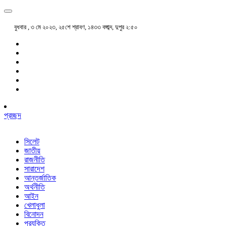
বুধবার , ৩ মে ২০২৩, ২৫শে শ্রাবণ, ১৪৩৩ বঙ্গাব্দ, দুপুর ২:৫০
প্রচ্ছদ
সিলেট
জাতীয়
রাজনীতি
সারাদেশ
আন্তর্জাতিক
অর্থনীতি
আইন
খেলাধুলা
বিনোদন
প্রযুক্তি