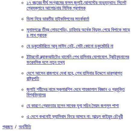
১৭ বছরের দীর্ঘ সংগ্রামের ফসল জুলাই-আগস্টের অভ্যুত্থান: সিলেট
প্রেসক্লাবে আলোচনায় সিসিক প্রশাসক
ভিসা নিয়ে ভারতীয় হাইকমিশনের সতর্কবার্তা
সুনামগঞ্জে তীব্র লোডশেডিং, চাহিদার অর্ধেক বিদ্যুৎ পেয়ে বিপাকে সাড়ে
৪ লাখ গ্রাহক
যে ডকুমেন্টারিতে আবু সাঈদ নেই, সেটা কোনো ডকুমেন্টারি না
ইন্টারনেট ব্ল্যাকআউটেও থামেনি শেখ হাসিনার যোগাযোগ, ট্রাইব্যুনালের
ফরেনসিক দলে নতুন তথ্য
দেশে আসেন রাজপথে দেখা হবে, শেখ হাসিনার উদ্দেশে ভারপ্রাপ্ত
রাষ্ট্রপতি
জুলাই শহীদের নামে স্কলারশিপ দেবে শাহজালাল বিজ্ঞান ও প্রযুক্তি
বিশ্ববিদ্যালয়
যে কারণে গ্রেফতার হলেন সাবেক যুগ্ম সচিব সৈয়দ জগলুল পাশা
এ দেশে কখনোই ফ্যাসিবাদ ফিরে আসবে না: আব্দুল কাইয়ুম চৌধুরী
প্রচ্ছদ
/
অর্থনীতি