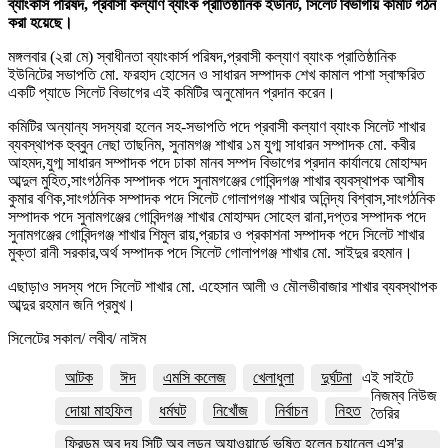
ব্যাংকার্স পরিষদ, প্রবাসী কল্যাণ ব্যাংক প্রাতিষ্ঠানিক ইউনিট, সিলেট বিভাগীয় কমিটি গঠন
করা হয়েছে।
মঙ্গলবার (২রা মে) স্বাধীনতা ব্যাংকার্স পরিষদ,প্রবাসী কল্যাণ ব্যাংক প্রাতিষ্ঠানিক
ইউনিটের সভাপতি মো. ফরহাদ হোসেন ও সাধারন সম্পাদক শেখ কামাল পাশা স্বাক্ষরিত
একটি প্যাডে সিলেট বিভাগের এই কমিটির অনুমোদন প্রদান করেন।
কমিটির অন্যান্য সদস্যরা হলেন সহ-সভাপতি পদে প্রবাসী কল্যাণ ব্যাংক সিলেট শাখার
ব্যবস্থাপক হুব্বুন নেছা তাছনিম, সুনামগঞ্জ শাখার ১ম যুগ্ম সাধারন সম্পাদক মো. কবীর
আহমদ,যুগ্ম সাধারন সম্পাদক পদে ঢাকা মানব সম্পদ বিভাগের প্রদান কার্যালয়ে মোহাম্মদ
আব্দুল মুহিত,সাংগঠনিক সম্পাদক পদে সুনামগঞ্জের গোবিন্দগঞ্জ শাখার ব্যবস্থাপক আশীষ
কুমার বণিক,সাংগঠনিক সম্পাদক পদে সিলেট গোলাপগঞ্জ শাখার অনিন্দ্য বিশ্বাস,সাংগঠনিক
সম্পাদক পদে সুনামগঞ্জের গোবিন্দগঞ্জ শাখার মোহাম্মদ সোহেল রানা,দপ্তর সম্পাদক পদে
সুনামগঞ্জের গোবিন্দগঞ্জ শাখার শিমুল রায়,প্রচার ও প্রকাশনা সম্পাদক পদে সিলেট শাখার
মুক্তা রানী সরকার,অর্থ সম্পাদক পদে সিলেট গোলাপগঞ্জ শাখার মো. সাইদুর রহমান।
এছাড়াও সদস্য পদে সিলেট শাখার মো. এহেসান আলী ও মৌলভীবাজার শাখার ব্যবস্থাপক
আব্দুর রহমান জনি প্রমুখ।
সিলেটের সকাল/ লবীব/ নাঈম
আটক
ঈদ
এমসি কলেজ
খেলাধুলা
দুর্ঘটনা
এই সাইটে
নিজম্ব নিউজ
দোয়া মাহফিল
ধর্মঘট
নিখোঁজ
নির্বাচন
নিহত
তৈরির
ফ্রিডম অব দ্য সিটি অব লন্ডন অ্যাওয়ার্ডে ভূষিত হলেন চ্যানেল এস'র