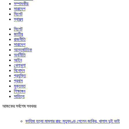
সম্পাদকীয়
সারাদেশ
সিলেট
স্বাস্থ্য
সিলেট
জাতীয়
রাজনীতি
সারাদেশ
আন্তর্জাতিক
অর্থনীতি
আইন
খেলাধুলা
বিনোদন
প্রযুক্তি
প্রবাস
মুক্তমত
শিক্ষাঙ্গন
সাহিত্য
আজকের সর্বশেষ সবখবর
ফাহিমা হত্যা মামলার রায়: মৃত্যুদণ্ড পেলেন জাকির, খালাস দুই ভাই