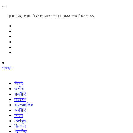
বুধবার , ২২ ফেব্রুয়ারি ২০২৩, ২৫শে শ্রাবণ, ১৪৩৩ বঙ্গাব্দ, বিকাল ৩:৩৯
প্রচ্ছদ
সিলেট
জাতীয়
রাজনীতি
সারাদেশ
আন্তর্জাতিক
অর্থনীতি
আইন
খেলাধুলা
বিনোদন
প্রযুক্তি