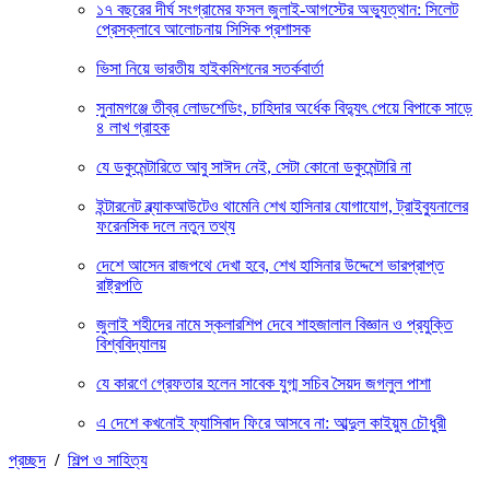
১৭ বছরের দীর্ঘ সংগ্রামের ফসল জুলাই-আগস্টের অভ্যুত্থান: সিলেট
প্রেসক্লাবে আলোচনায় সিসিক প্রশাসক
ভিসা নিয়ে ভারতীয় হাইকমিশনের সতর্কবার্তা
সুনামগঞ্জে তীব্র লোডশেডিং, চাহিদার অর্ধেক বিদ্যুৎ পেয়ে বিপাকে সাড়ে
৪ লাখ গ্রাহক
যে ডকুমেন্টারিতে আবু সাঈদ নেই, সেটা কোনো ডকুমেন্টারি না
ইন্টারনেট ব্ল্যাকআউটেও থামেনি শেখ হাসিনার যোগাযোগ, ট্রাইব্যুনালের
ফরেনসিক দলে নতুন তথ্য
দেশে আসেন রাজপথে দেখা হবে, শেখ হাসিনার উদ্দেশে ভারপ্রাপ্ত
রাষ্ট্রপতি
জুলাই শহীদের নামে স্কলারশিপ দেবে শাহজালাল বিজ্ঞান ও প্রযুক্তি
বিশ্ববিদ্যালয়
যে কারণে গ্রেফতার হলেন সাবেক যুগ্ম সচিব সৈয়দ জগলুল পাশা
এ দেশে কখনোই ফ্যাসিবাদ ফিরে আসবে না: আব্দুল কাইয়ুম চৌধুরী
প্রচ্ছদ
/
শিল্প ও সাহিত্য