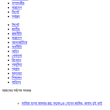
সম্পাদকীয়
সারাদেশ
সিলেট
স্বাস্থ্য
সিলেট
জাতীয়
রাজনীতি
সারাদেশ
আন্তর্জাতিক
অর্থনীতি
আইন
খেলাধুলা
বিনোদন
প্রযুক্তি
প্রবাস
মুক্তমত
শিক্ষাঙ্গন
সাহিত্য
আজকের সর্বশেষ সবখবর
ফাহিমা হত্যা মামলার রায়: মৃত্যুদণ্ড পেলেন জাকির, খালাস দুই ভাই