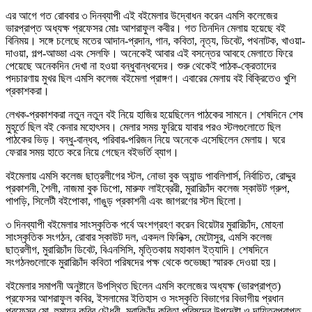
এর আগে গত রোববার ৩ দিনব্যাপী এই বইমেলার উদ্বোধন করেন এমসি কলেজের
ভারপ্রাপ্ত অধ্যক্ষ প্রফেসর মোঃ আশরাফুল কবীর। গত তিনদিন মেলায় হয়েছে বই
বিনিময়। সঙ্গে চলেছে মতের আদান-প্রদান, গান, কবিতা, নৃত্য, ডিবেট, পথনাটক, খাওয়া-
দাওয়া, গল্প-আড্ডা এবং সেলফি। অনেকেই আবার এই বসন্তের আবহে মেলাতে ফিরে
পেয়েছে অনেকদিন দেখা না হওয়া বন্ধুবান্ধবদের। শুরু থেকেই পাঠক-ক্রেতাদের
পদচারণায় মুখর ছিল এমসি কলেজ বইমেলা প্রাঙ্গণ। এবারের মেলায় বই বিক্রিতেও খুশি
প্রকাশকরা।
লেখক-প্রকাশকরা নতুন নতুন বই নিয়ে হাজির হয়েছিলেন পাঠকের সামনে। শেষদিনে শেষ
মুহূর্তে ছিল বই কেনার মহোৎসব। মেলার সময় ফুরিয়ে যাবার পরও স্টলগুলোতে ছিল
পাঠকের ভিড়। বন্ধু-বান্ধব, পরিবার-পরিজন নিয়ে অনেকে এসেছিলেন মেলায়। ঘরে
ফেরার সময় হাতে করে নিয়ে গেছেন বইভর্তি ব্যাগ।
বইমেলায় এমসি কলেজ ছাত্রলীগের স্টল, নোভা বুক অ্যান্ড পাবলিশার্স, নির্বাচিত, রোদ্দুর
প্রকাশনী, শৈলী, নাজমা বুক ডিপো, মারুফ লাইব্রেরী, মুরারিচাঁদ কলেজ স্কাউট গ্রুপ,
পাপড়ি, সিলেটী বইপোকা, গাঙুড় প্রকাশনী এবং জাগরণের স্টল ছিলো।
৩ দিনব্যাপী বইমেলার সাংস্কৃতিক পর্বে অংশগ্রহণ করেন থিয়েটার মুরারিচাঁদ, মোহনা
সাংস্কৃতিক সংগঠন, রোবার স্কাউট দল, একদল ফিনিক্স, মেটোসুর, এমসি কলেজ
ছাত্রলীগ, মুরারিচাঁদ ডিবেট, বিএনসিসি, মৃত্তিকায় মহাকাল ইত্যাদি। শেষদিনে
সংগঠনগুলোকে মুরারিচাঁদ কবিতা পরিষদের পক্ষ থেকে শুভেচ্ছা স্মারক দেওয়া হয়।
বইমেলার সমাপনী অনুষ্টানে উপস্থিত ছিলেন এমসি কলেজের অধ্যক্ষ (ভারপ্রাপ্ত)
প্রফেসর আশরাফুল কবির, ইসলামের ইতিহাস ও সংস্কৃতি বিভাগের বিভাগীয় প্রধান
প্রফেসর মো. হুমায়ুন কবির চৌধুরী, মুরারিচাঁদ কবিতা পরিষদের উপদেষ্টা ও দায়িত্বপ্রাপ্ত