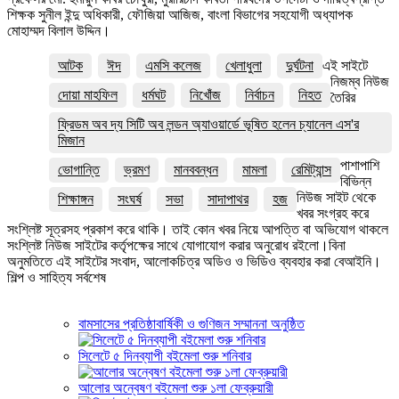
শিক্ষক সুনীল ইন্দু অধিকারী, ফৌজিয়া আজিজ, বাংলা বিভাগের সহযোগী অধ্যাপক
মোহাম্মদ বিলাল উদ্দিন।
আটক
ঈদ
এমসি কলেজ
খেলাধুলা
দুর্ঘটনা
এই সাইটে
নিজম্ব নিউজ
দোয়া মাহফিল
ধর্মঘট
নিখোঁজ
নির্বাচন
নিহত
তৈরির
ফ্রিডম অব দ্য সিটি অব লন্ডন অ্যাওয়ার্ডে ভূষিত হলেন চ্যানেল এস'র
মিজান
পাশাপাশি
ভোগান্তি
ভ্রমণ
মানববন্ধন
মামলা
রেমিট্যান্স
বিভিন্ন
নিউজ সাইট থেকে
শিক্ষাঙ্গন
সংঘর্ষ
সভা
সাদাপাথর
হজ
খবর সংগ্রহ করে
সংশ্লিষ্ট সূত্রসহ প্রকাশ করে থাকি। তাই কোন খবর নিয়ে আপত্তি বা অভিযোগ থাকলে
সংশ্লিষ্ট নিউজ সাইটের কর্তৃপক্ষের সাথে যোগাযোগ করার অনুরোধ রইলো।বিনা
অনুমতিতে এই সাইটের সংবাদ, আলোকচিত্র অডিও ও ভিডিও ব্যবহার করা বেআইনি।
শিল্প ও সাহিত্য সর্বশেষ
বামসাসের প্রতিষ্ঠাবার্ষিকী ও গুণিজন সম্মাননা অনুষ্ঠিত
সিলেটে ৫ দিনব্যাপী বইমেলা শুরু শনিবার
আলোর অন্বেষণ বইমেলা শুরু ১লা ফেব্রুয়ারী