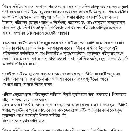
শিক্ষক সমিতির সাধারণ সম্পাদক প্রফেসর ড. মোঃ সা’দ উদ্দিন মাহফুজের সঞ্চালনায় সূচনা
পর্বে বক্তব্য দেন ভাইস-চ্যান্সেলর প্রফেসর ডাঃ মোঃ জামাল উদ্দিন ভূঞা, শিক্ষক সমিতির
সভাপতি প্রফেসর ড. মোঃ শাহ্ আলমগীর, অফিসার পরিষদের সভাপতি মোঃ বদরুল
ইসলাম, পরিচালক (ছাত্র পরামর্শ ও নির্দেশনা) প্রফেসর ড. মোঃ মোস্তফা সামছুজ্জামান,
বাংলাদেশ ছাত্রলীগ সিলেট কৃষি বিশ্ববিদ্যালয় শাখার সভাপতি মোঃ আশিকুর রহমান ও
সাধারণ সম্পাদক মোঃ এমাদুল হোসেইন প্রমুখ।
বক্তব্যের পর উপস্থিত শিক্ষকবৃন্দ তৎক্ষনাৎ একটি সচেতনা র‌্যালি করেন এবং পরিষ্কার
পরিষ্কার পরিচ্ছন্নতা অভিযানে অংশগ্রহষ করেন। শিক্ষক সমিতির উদ্যোগে এই
পরিচ্ছন্নতা কর্মসূচীতে সাধারণ শিক্ষার্থীরাও স্বতঃস্ফূর্তভাগে ক্যাম্পাস পরিষ্কারে অংশ
নেন। তাঁরা এখানে সেখানে পড়ে থাকা শুকনো পাতা, প্লাস্টিক বর্জ্য, ছেড়া কাগজ ইত্যাদি
আবর্জনা পরিষ্কার করেন।
পরবর্তীতে ভাইস-চ্যান্সেলর প্রফেসর ডাঃ মোঃ জামাল ভূঞা উদ্দিন কয়েকটি অনুষদের
আঙ্গিনা এবং পানি নিষ্কাশনের নালা পরিদর্শন করেন এবং সংশ্লিষ্টদের এখানে
সেখানে ময়লা ফেলতে নিষেধ করেন।
এদিকে স্বেচ্ছাশ্রমে পরিচ্ছন্নতা অভিযান সিকৃবি ক্যাম্পাসে সাড়া ফেলেছে। শিক্ষকদের
ঝাড়– ও বস্তাহাতে কাজ করতে
দেখে অনেক শিক্ষার্থীরা তাদের সাথে পরিচ্ছন্নতা কাজে স্বেচ্ছায় অংশ নিয়েছেন। উচ্ছিষ্ট
খাবার, প্লাস্টিকের গ্লাস-কাপ, বোতল, কাগজের ঠোঙ্গা বিহীন পরিষ্কার ঝকঝকে সবুজ
ক্যাম্পাস দেখে অনেকেই শিক্ষক সমিতির এই
উদ্যোগকে সাধুবাদ জানিয়েছে।
শিক্ষক সমিতির সভাপতি প্রফেসর ডাঃ শাহ আলমগীর বলেন, “ বিশ্ববিদ্যালয় পরিবারের