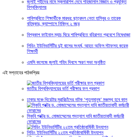
জুলাই শহীদের নামে স্কলারশিপ দেবে শাহজালাল বিজ্ঞান ও প্রযুক্তি
বিশ্ববিদ্যালয়
শাবিপ্রবিতে শিক্ষার্থীকে মারধর: ছাত্রদল নেতা হাসিবুর ও তারেক
বহিষ্কার, ক্যাম্পাসে নিষিদ্ধ ২ বছর
বিশ্বকাপ ফাইনাল ম্যাচ ঘিরে শাবিপ্রবিতে বহিরাগত প্রবেশে নিষেধাজ্ঞা
লিডিং ইউনিভার্সিটির দুই বাসের সংঘর্ষ, আহত অফিস স্টাফসহ কয়েক
শিক্ষার্থী
এমসি কলেজে জুলাই শহিদ দিবসে স্মরণ সভা অনুষ্ঠিত
এই সপ্তাহের পাঠকপ্রিয়
জাতীয় বিশ্ববিদ্যালয়ের ভর্তি পরীক্ষার ফল প্রকাশ
ঢাকার মঞ্চে থিয়েটার মুরারিচাঁদের নাটক ‘পুতুলমানুষ’ মঞ্চস্থ হবে কাল
সিকৃবি প্রক্টর ড. মোজাম্মেলের পদত্যাগ দাবি জাতীয়তাবাদী কর্মচারী
ফোরামের
লিডিং ইউনিভার্সিটির ২২তম প্রতিষ্ঠাবার্ষিকী উদযাপন