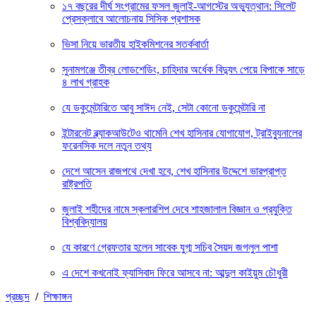
১৭ বছরের দীর্ঘ সংগ্রামের ফসল জুলাই-আগস্টের অভ্যুত্থান: সিলেট
প্রেসক্লাবে আলোচনায় সিসিক প্রশাসক
ভিসা নিয়ে ভারতীয় হাইকমিশনের সতর্কবার্তা
সুনামগঞ্জে তীব্র লোডশেডিং, চাহিদার অর্ধেক বিদ্যুৎ পেয়ে বিপাকে সাড়ে
৪ লাখ গ্রাহক
যে ডকুমেন্টারিতে আবু সাঈদ নেই, সেটা কোনো ডকুমেন্টারি না
ইন্টারনেট ব্ল্যাকআউটেও থামেনি শেখ হাসিনার যোগাযোগ, ট্রাইব্যুনালের
ফরেনসিক দলে নতুন তথ্য
দেশে আসেন রাজপথে দেখা হবে, শেখ হাসিনার উদ্দেশে ভারপ্রাপ্ত
রাষ্ট্রপতি
জুলাই শহীদের নামে স্কলারশিপ দেবে শাহজালাল বিজ্ঞান ও প্রযুক্তি
বিশ্ববিদ্যালয়
যে কারণে গ্রেফতার হলেন সাবেক যুগ্ম সচিব সৈয়দ জগলুল পাশা
এ দেশে কখনোই ফ্যাসিবাদ ফিরে আসবে না: আব্দুল কাইয়ুম চৌধুরী
প্রচ্ছদ
/
শিক্ষাঙ্গন