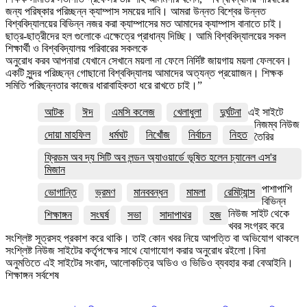
জন্য পরিষ্কার পরিচ্ছন্ন ক্যাম্পাস সময়ের দাবি। আমরা উন্নত বিশ্বের উন্নত
বিশ্ববিদ্যালয়ের বিভিন্ন নজর করা ক্যাম্পাসের মত আমাদের ক্যাম্পাস বানাতে চাই।
ছাত্র-ছাত্রীদের হল গুলোকে এক্ষেত্রে প্রাধান্য দিচ্ছি। আমি বিশ্ববিদ্যালয়ের সকল
শিক্ষার্থী ও বিশ্ববিদ্যালয় পরিবারের সকলকে
অনুরোধ করব আপনারা যেখানে সেখানে ময়লা না ফেলে নির্দিষ্ট জায়গায় ময়লা ফেলবেন।
একটি সুন্দর পরিচ্ছন্ন গোছানো বিশ্ববিদ্যালয় আমাদের অত্যন্ত প্রয়োাজন। শিক্ষক
সমিতি পরিছন্নতার কাজের ধারাবাহিকতা ধরে রাখতে চাই।”
আটক
ঈদ
এমসি কলেজ
খেলাধুলা
দুর্ঘটনা
এই সাইটে
নিজম্ব নিউজ
দোয়া মাহফিল
ধর্মঘট
নিখোঁজ
নির্বাচন
নিহত
তৈরির
ফ্রিডম অব দ্য সিটি অব লন্ডন অ্যাওয়ার্ডে ভূষিত হলেন চ্যানেল এস'র
মিজান
পাশাপাশি
ভোগান্তি
ভ্রমণ
মানববন্ধন
মামলা
রেমিট্যান্স
বিভিন্ন
নিউজ সাইট থেকে
শিক্ষাঙ্গন
সংঘর্ষ
সভা
সাদাপাথর
হজ
খবর সংগ্রহ করে
সংশ্লিষ্ট সূত্রসহ প্রকাশ করে থাকি। তাই কোন খবর নিয়ে আপত্তি বা অভিযোগ থাকলে
সংশ্লিষ্ট নিউজ সাইটের কর্তৃপক্ষের সাথে যোগাযোগ করার অনুরোধ রইলো।বিনা
অনুমতিতে এই সাইটের সংবাদ, আলোকচিত্র অডিও ও ভিডিও ব্যবহার করা বেআইনি।
শিক্ষাঙ্গন সর্বশেষ