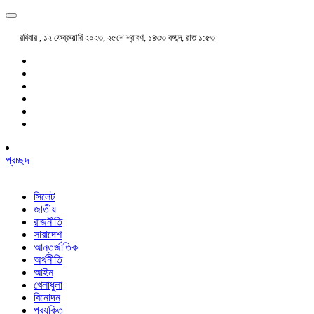
রবিবার , ১২ ফেব্রুয়ারি ২০২৩, ২৫শে শ্রাবণ, ১৪৩৩ বঙ্গাব্দ, রাত ১:৫৩
প্রচ্ছদ
সিলেট
জাতীয়
রাজনীতি
সারাদেশ
আন্তর্জাতিক
অর্থনীতি
আইন
খেলাধুলা
বিনোদন
প্রযুক্তি