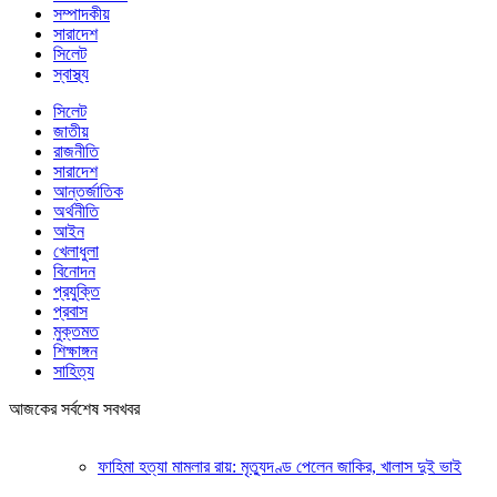
সম্পাদকীয়
সারাদেশ
সিলেট
স্বাস্থ্য
সিলেট
জাতীয়
রাজনীতি
সারাদেশ
আন্তর্জাতিক
অর্থনীতি
আইন
খেলাধুলা
বিনোদন
প্রযুক্তি
প্রবাস
মুক্তমত
শিক্ষাঙ্গন
সাহিত্য
আজকের সর্বশেষ সবখবর
ফাহিমা হত্যা মামলার রায়: মৃত্যুদণ্ড পেলেন জাকির, খালাস দুই ভাই