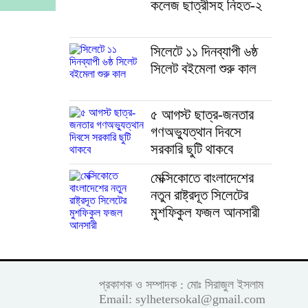
কলেজ ছাত্রীসহ নিহত-২
সিলেটে ১১ দিনব্যাপী ৬ষ্ঠ
সিলেট বইমেলা শুরু কাল
৫ আগস্ট ছাত্র-জনতার
গণঅভ্যুত্থান দিবসে
সরকারি ছুটি থাকবে
মেক্সিকোতে বাংলাদেশের
নতুন রাষ্ট্রদূত সিলেটের
মুশফিকুল ফজল আনসারী
প্রকাশক ও সম্পাদক : মোঃ সিরাজুল ইসলাম
Email: sylhetersokal@gmail.com