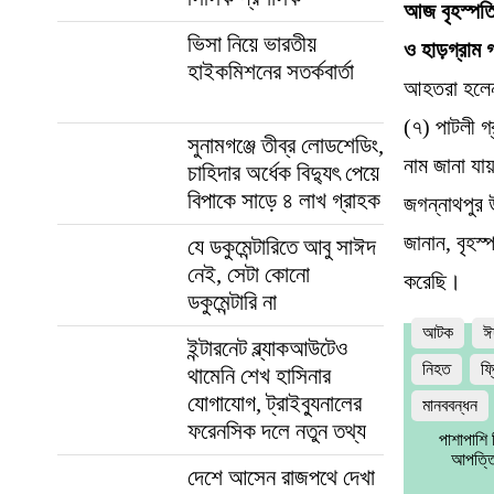
আজ বৃহস্পতি
ভিসা নিয়ে ভারতীয়
ও হাড়গ্রাম
হাইকমিশনের সতর্কবার্তা
আহতরা হলেন-
(৭) পাটলী গ
সুনামগঞ্জে তীব্র লোডশেডিং,
নাম জানা যা
চাহিদার অর্ধেক বিদ্যুৎ পেয়ে
বিপাকে সাড়ে ৪ লাখ গ্রাহক
জগন্নাথপুর উ
জানান, বৃহস
যে ডকুমেন্টারিতে আবু সাঈদ
নেই, সেটা কোনো
করেছি।
ডকুমেন্টারি না
আটক
ঈ
ইন্টারনেট ব্ল্যাকআউটেও
নিহত
ফ্
থামেনি শেখ হাসিনার
যোগাযোগ, ট্রাইব্যুনালের
মানববন্ধন
ফরেনসিক দলে নতুন তথ্য
পাশাপাশি
আপত্তি
দেশে আসেন রাজপথে দেখা