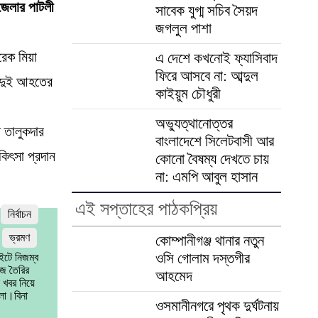
জেলার পাটলী
সাবেক যুগ্ম সচিব সৈয়দ
জগলুল পাশা
েক মিয়া
এ দেশে কখনোই ফ্যাসিবাদ
ফিরে আসবে না: আব্দুল
র দুই আহতের
কাইয়ুম চৌধুরী
অভ্যুত্থানোত্তর
ধ তালুকদার
বাংলাদেশে সিলেটবাসী আর
কিৎসা প্রদান
কোনো বৈষম্য দেখতে চায়
না: এমপি আবুল হাসান
এই সপ্তাহের পাঠকপ্রিয়
নির্বাচন
ভ্রমণ
কোম্পানীগঞ্জ থানার নতুন
ওসি গোলাম দস্তগীর
ইটে নিজম্ব
জ তৈরির
আহমেদ
 খবর নিয়ে
লো।বিনা
ওসমানীনগরে পৃথক দুর্ঘটনায়