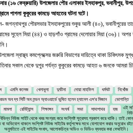
বার (১৬ ফেব্রুয়ারি) উপজেলার পৌর এলাকার ইসহাকপুর, ভবানীপুর, উপ
 গ্রামে পাগলা কুকুরের কামড়ে আহতের ঘটনা ঘটে।
 জগন্নাথপুর পৌরসভার ইসহাকপুরের শুকুর আলী (৪০), ভবানীপুরের তার
্রামের সুহেল মিয়া (৪৪) ও হাড়গাঁও গ্রামের দেলোয়ার মিয়া (৩৬)। অপ
য়নি।
পজেলা স্বাস্থ্য কমপ্লেক্সের জরুরি বিভাগের দায়িত্বে থাকা চিকিৎসক মুগ্
্পতিবার সকাল থেকে দুপুর পর্যন্ত কুকুরের কামড়ে আহত ৬ জনকে আমরা চি
দ
এমসি কলেজ
খেলাধুলা
দুর্ঘটনা
দোয়া মাহফিল
ধর্মঘট
নিখোঁজ
রিডম অব দ্য সিটি অব লন্ডন অ্যাওয়ার্ডে ভূষিত হলেন চ্যানেল এস'র মিজান
ভোগান্তি
এই সা
মামলা
রেমিট্যান্স
শিক্ষাঙ্গন
সংঘর্ষ
সভা
সাদাপাথর
হজ
নিউ
 বিভিন্ন নিউজ সাইট থেকে খবর সংগ্রহ করে সংশ্লিষ্ট সূত্রসহ প্রকাশ করে থাকি। তাই কোন
 বা অভিযোগ থাকলে সংশ্লিষ্ট নিউজ সাইটের কর্তৃপক্ষের সাথে যোগাযোগ করার অনুরোধ রই
অনুমতিতে এই সাইটের সংবাদ, আলোকচিত্র অডিও ও ভিডিও ব্যবহার করা বেআইনি।