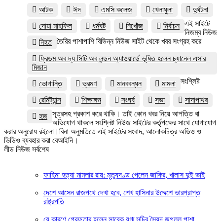
আটক
ঈদ
এমসি কলেজ
খেলাধুলা
দুর্ঘটনা
এই সাইটে
দোয়া মাহফিল
ধর্মঘট
নিখোঁজ
নির্বাচন
নিজম্ব নিউজ
তৈরির পাশাপাশি বিভিন্ন নিউজ সাইট থেকে খবর সংগ্রহ করে
নিহত
ফ্রিডম অব দ্য সিটি অব লন্ডন অ্যাওয়ার্ডে ভূষিত হলেন চ্যানেল এস'র
মিজান
সংশ্লিষ্ট
ভোগান্তি
ভ্রমণ
মানববন্ধন
মামলা
রেমিট্যান্স
শিক্ষাঙ্গন
সংঘর্ষ
সভা
সাদাপাথর
সূত্রসহ প্রকাশ করে থাকি। তাই কোন খবর নিয়ে আপত্তি বা
হজ
অভিযোগ থাকলে সংশ্লিষ্ট নিউজ সাইটের কর্তৃপক্ষের সাথে যোগাযোগ
করার অনুরোধ রইলো।বিনা অনুমতিতে এই সাইটের সংবাদ, আলোকচিত্র অডিও ও
ভিডিও ব্যবহার করা বেআইনি।
লীড নিউজ সর্বশেষ
ফাহিমা হত্যা মামলার রায়: মৃত্যুদণ্ড পেলেন জাকির, খালাস দুই ভাই
দেশে আসেন রাজপথে দেখা হবে, শেখ হাসিনার উদ্দেশে ভারপ্রাপ্ত
রাষ্ট্রপতি
যে কারণে গ্রেফতার হলেন সাবেক যুগ্ম সচিব সৈয়দ জগলুল পাশা