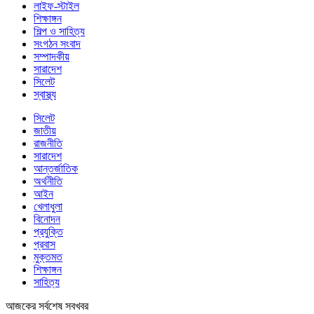
লাইফ-স্টাইল
শিক্ষাঙ্গন
শিল্প ও সাহিত্য
সংগঠন সংবাদ
সম্পাদকীয়
সারাদেশ
সিলেট
স্বাস্থ্য
সিলেট
জাতীয়
রাজনীতি
সারাদেশ
আন্তর্জাতিক
অর্থনীতি
আইন
খেলাধুলা
বিনোদন
প্রযুক্তি
প্রবাস
মুক্তমত
শিক্ষাঙ্গন
সাহিত্য
আজকের সর্বশেষ সবখবর