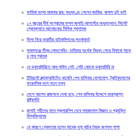
ফাহিমা হত্যা মামলার রায়: মৃত্যুদণ্ড পেলেন জাকির, খালাস দুই ভাই
১৭ বছরের দীর্ঘ সংগ্রামের ফসল জুলাই-আগস্টের অভ্যুত্থান: সিলেট
প্রেসক্লাবে আলোচনায় সিসিক প্রশাসক
ভিসা নিয়ে ভারতীয় হাইকমিশনের সতর্কবার্তা
সুনামগঞ্জে তীব্র লোডশেডিং, চাহিদার অর্ধেক বিদ্যুৎ পেয়ে বিপাকে সাড়ে
৪ লাখ গ্রাহক
যে ডকুমেন্টারিতে আবু সাঈদ নেই, সেটা কোনো ডকুমেন্টারি না
ইন্টারনেট ব্ল্যাকআউটেও থামেনি শেখ হাসিনার যোগাযোগ, ট্রাইব্যুনালের
ফরেনসিক দলে নতুন তথ্য
দেশে আসেন রাজপথে দেখা হবে, শেখ হাসিনার উদ্দেশে ভারপ্রাপ্ত
রাষ্ট্রপতি
জুলাই শহীদের নামে স্কলারশিপ দেবে শাহজালাল বিজ্ঞান ও প্রযুক্তি
বিশ্ববিদ্যালয়
যে কারণে গ্রেফতার হলেন সাবেক যুগ্ম সচিব সৈয়দ জগলুল পাশা