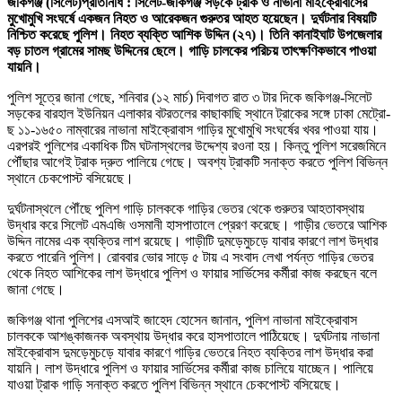
জকিগঞ্জ (সিলেট)প্রতিনিধি : সিলেট-জকিগঞ্জ সড়কে ট্রাক ও নাভানা মাইক্রোবাসের
মুখোমুখি সংঘর্ষে একজন নিহত ও আরেকজন গুরুতর আহত হয়েছেন। দুর্ঘটনার বিষয়টি
নিশ্চিত করেছে পুলিশ। নিহত ব্যক্তি আশিক উদ্দিন (২৭)। তিনি কানাইঘাট উপজেলার
বড় চাতল গ্রামের সামছ উদ্দিনের ছেলে। গাড়ি চালকের পরিচয় তাৎক্ষণিকভাবে পাওয়া
যায়নি।
পুলিশ সূত্রে জানা গেছে, শনিবার (১২ মার্চ) দিবাগত রাত ৩ টার দিকে জকিগঞ্জ-সিলেট
সড়কের বারহাল ইউনিয়ন এলাকার বটরতলের কাছাকাছি স্থানে ট্রাকের সঙ্গে ঢাকা মেট্রো-
ছ ১১-১৬৫০ নাম্বারের নাভানা মাইক্রোবাস গাড়ির মুখোমুখি সংঘর্ষের খবর পাওয়া যায়।
এরপরই পুলিশের একাধিক টিম ঘটনাস্থলের উদ্দেশ্য রওনা হয়। কিন্তু পুলিশ সরেজমিনে
পৌঁছার আগেই ট্রাক দ্রুত পালিয়ে গেছে। অবশ্য ট্রাকটি সনাক্ত করতে পুলিশ বিভিন্ন
স্থানে চেকপোস্ট বসিয়েছে।
দুর্ঘটনাস্থলে পৌঁছে পুলিশ গাড়ি চালককে গাড়ির ভেতর থেকে গুরুতর আহতাবস্থায়
উদ্ধার করে সিলেট এমএজি ওসমানী হাসপাতালে প্রেরণ করেছে। গাড়ীর ভেতরে আশিক
উদ্দিন নামের এক ব্যক্তির লাশ রয়েছে। গাড়ীটি দুমড়েমুচড়ে যাবার কারণে লাশ উদ্ধার
করতে পারেনি পুলিশ। রোববার ভোর সাড়ে ৫ টায় এ সংবাদ লেখা পর্যন্ত গাড়ির ভেতর
থেকে নিহত আশিকের লাশ উদ্ধারে পুলিশ ও ফায়ার সার্ভিসের কর্মীরা কাজ করছেন বলে
জানা গেছে।
জকিগঞ্জ থানা পুলিশের এসআই জাহেদ হোসেন জানান, পুলিশ নাভানা মাইক্রোবাস
চালককে আশঙ্কাজনক অবস্থায় উদ্ধার করে হাসপাতালে পাঠিয়েছে। দুর্ঘটনায় নাভানা
মাইক্রোবাস দুমড়েমুচড়ে যাবার কারণে গাড়ির ভেতরে নিহত ব্যক্তির লাশ উদ্ধার করা
যায়নি। লাশ উদ্ধারে পুলিশ ও ফায়ার সার্ভিসের কর্মীরা কাজ চালিয়ে যাচ্ছেন। পালিয়ে
যাওয়া ট্রাক গাড়ি সনাক্ত করতে পুলিশ বিভিন্ন স্থানে চেকপোস্ট বসিয়েছে।