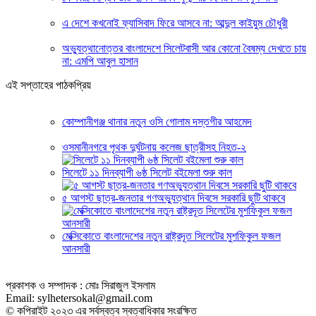
এ দেশে কখনোই ফ্যাসিবাদ ফিরে আসবে না: আব্দুল কাইয়ুম চৌধুরী
অভ্যুত্থানোত্তর বাংলাদেশে সিলেটবাসী আর কোনো বৈষম্য দেখতে চায়
না: এমপি আবুল হাসান
এই সপ্তাহের পাঠকপ্রিয়
কোম্পানীগঞ্জ থানার নতুন ওসি গোলাম দস্তগীর আহমেদ
ওসমানীনগরে পৃথক দুর্ঘটনায় কলেজ ছাত্রীসহ নিহত-২
সিলেটে ১১ দিনব্যাপী ৬ষ্ঠ সিলেট বইমেলা শুরু কাল
৫ আগস্ট ছাত্র-জনতার গণঅভ্যুত্থান দিবসে সরকারি ছুটি থাকবে
মেক্সিকোতে বাংলাদেশের নতুন রাষ্ট্রদূত সিলেটের মুশফিকুল ফজল
আনসারী
প্রকাশক ও সম্পাদক : মোঃ সিরাজুল ইসলাম
Email: sylhetersokal@gmail.com
© কপিরাইট ২০২৩ এর সর্বস্বত্ব স্বত্বাধিকার সংরক্ষিত