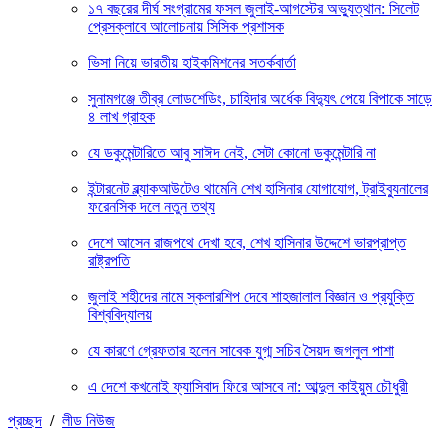
১৭ বছরের দীর্ঘ সংগ্রামের ফসল জুলাই-আগস্টের অভ্যুত্থান: সিলেট
প্রেসক্লাবে আলোচনায় সিসিক প্রশাসক
ভিসা নিয়ে ভারতীয় হাইকমিশনের সতর্কবার্তা
সুনামগঞ্জে তীব্র লোডশেডিং, চাহিদার অর্ধেক বিদ্যুৎ পেয়ে বিপাকে সাড়ে
৪ লাখ গ্রাহক
যে ডকুমেন্টারিতে আবু সাঈদ নেই, সেটা কোনো ডকুমেন্টারি না
ইন্টারনেট ব্ল্যাকআউটেও থামেনি শেখ হাসিনার যোগাযোগ, ট্রাইব্যুনালের
ফরেনসিক দলে নতুন তথ্য
দেশে আসেন রাজপথে দেখা হবে, শেখ হাসিনার উদ্দেশে ভারপ্রাপ্ত
রাষ্ট্রপতি
জুলাই শহীদের নামে স্কলারশিপ দেবে শাহজালাল বিজ্ঞান ও প্রযুক্তি
বিশ্ববিদ্যালয়
যে কারণে গ্রেফতার হলেন সাবেক যুগ্ম সচিব সৈয়দ জগলুল পাশা
এ দেশে কখনোই ফ্যাসিবাদ ফিরে আসবে না: আব্দুল কাইয়ুম চৌধুরী
প্রচ্ছদ
/
লীড নিউজ