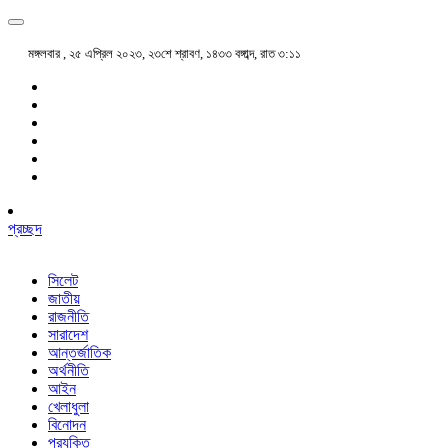
মঙ্গলবার , ২৫ এপ্রিল ২০২৩, ২৩শে শ্রাবণ, ১৪৩৩ বঙ্গাব্দ, রাত ৩:১১
প্রচ্ছদ
সিলেট
জাতীয়
রাজনীতি
সারাদেশ
আন্তর্জাতিক
অর্থনীতি
আইন
খেলাধুলা
বিনোদন
প্রযুক্তি