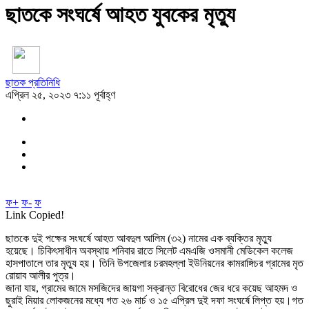
ছাতকে সংঘর্ষে আহত যুবকের মৃত্যু
ছাতক প্রতিনিধি
এপ্রিল ২৫, ২০২৩ ৭:১১ পূর্বাহ্ণ
ফ+
ফ-
ফ
Link Copied!
ছাতকে দুই পক্ষের সংঘর্ষে আহত আবদুল আলিম (৩২) নামের এক ব্যক্তির মৃত্যু
হয়েছে। চিকিৎসাধীন অবস্থায় শনিবার রাতে সিলেট এমএজি ওসমানী মেডিকেল কলেজ
হাসপাতালে তার মৃত্যু হয়। তিনি উপজেলার চরমহল্লা ইউনিয়নের কামরাঙ্গিচর গ্রামের মৃত
রোয়াব আলীর পুত্র।
জানা যায়, গ্রামের জামে মসজিদের জায়গা সক্রান্ত বিরোধের জের ধরে কয়েছ আহমদ ও
ছুরাই মিয়ার লোকজনের মধ্যে গত ২৬ মার্চ ও ১৫ এপ্রিল দুই দফা সংঘর্ষে লিপ্ত হয়।গত