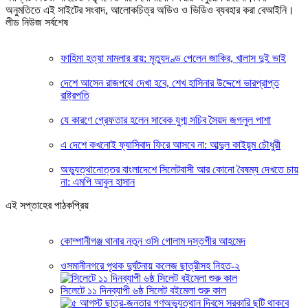
অনুমতিতে এই সাইটের সংবাদ, আলোকচিত্র অডিও ও ভিডিও ব্যবহার করা বেআইনি।
লীড নিউজ সর্বশেষ
ফাহিমা হত্যা মামলার রায়: মৃত্যুদণ্ড পেলেন জাকির, খালাস দুই ভাই
দেশে আসেন রাজপথে দেখা হবে, শেখ হাসিনার উদ্দেশে ভারপ্রাপ্ত
রাষ্ট্রপতি
যে কারণে গ্রেফতার হলেন সাবেক যুগ্ম সচিব সৈয়দ জগলুল পাশা
এ দেশে কখনোই ফ্যাসিবাদ ফিরে আসবে না: আব্দুল কাইয়ুম চৌধুরী
অভ্যুত্থানোত্তর বাংলাদেশে সিলেটবাসী আর কোনো বৈষম্য দেখতে চায়
না: এমপি আবুল হাসান
এই সপ্তাহের পাঠকপ্রিয়
কোম্পানীগঞ্জ থানার নতুন ওসি গোলাম দস্তগীর আহমেদ
ওসমানীনগরে পৃথক দুর্ঘটনায় কলেজ ছাত্রীসহ নিহত-২
সিলেটে ১১ দিনব্যাপী ৬ষ্ঠ সিলেট বইমেলা শুরু কাল