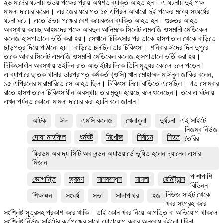
২৬ মার্চের ঘটনায় উভয় পক্ষের প্রায় অর্ধশত ব্যক্তি আহত হন। এ ঘটনায় দুই পক্ষ
মামলা দায়ের করেন। এর জের ধরে গত ১৫ এপ্রিল আবারো দুই পক্ষের মধ্যে সংঘর্ষের
ঘটনা ঘটে। এতে উভয় পক্ষের বেশ কয়েকজন ব্যক্তি আহত হন। গুরুতর আহত
অবস্থায় কয়েছ আহমদের পক্ষে আবদুল আলিমকে সিলেট এমএজি ওসমানী মেডিকেল
কলেজ হাসপাতালে ভর্তি করা হয়। সেখানে চিকিৎসার পর তাকে হাসপাতাল থেকে বাড়িতে
ছাড়পত্র দিয়ে পাঠানো হয়। বাড়িতে চলছিল তার চিকিৎসা। শনিবার ঈদের দিন দুপুরে
তাকে আবার সিলেট এমএজি ওসমানী মেডিকেল কলেজ হাসপাতালে ভর্তি করা হয়।
চিকিৎসাধীন অবস্থায় ওইদিন রাত আড়াইটার দিকে তিনি মৃত্যুর কোলে ঢলে পড়েন।
এ ব্যাপারে ছাতক থানার ভারপ্রাপ্ত কর্মকর্তা (ওসি) খান মোহাম্মদ মাঈনুল জাকির বলেন,
১৫ এপ্রিলের মারামারিতে সে আহত ছিল। চিকিৎসা নিয়ে বাড়িতে এসেছিল। গত সোমবার
রাতে হাসপাতালে চিকিৎসাধীন অবস্থায় তার মৃত্যু হয়েছে বলে শুনেছেন। তবে এ ঘটনায়
এখন পর্যন্ত কোনো মামলা দায়ের করা হয়নি বলে জানান।
আটক
ঈদ
এমসি কলেজ
খেলাধুলা
দুর্ঘটনা
এই সাইটে
নিজম্ব নিউজ
দোয়া মাহফিল
ধর্মঘট
নিখোঁজ
নির্বাচন
নিহত
তৈরির
ফ্রিডম অব দ্য সিটি অব লন্ডন অ্যাওয়ার্ডে ভূষিত হলেন চ্যানেল এস'র
মিজান
পাশাপাশি
ভোগান্তি
ভ্রমণ
মানববন্ধন
মামলা
রেমিট্যান্স
বিভিন্ন
নিউজ সাইট থেকে
শিক্ষাঙ্গন
সংঘর্ষ
সভা
সাদাপাথর
হজ
খবর সংগ্রহ করে
সংশ্লিষ্ট সূত্রসহ প্রকাশ করে থাকি। তাই কোন খবর নিয়ে আপত্তি বা অভিযোগ থাকলে
সংশ্লিষ্ট নিউজ সাইটের কর্তৃপক্ষের সাথে যোগাযোগ করার অনুরোধ রইলো।বিনা