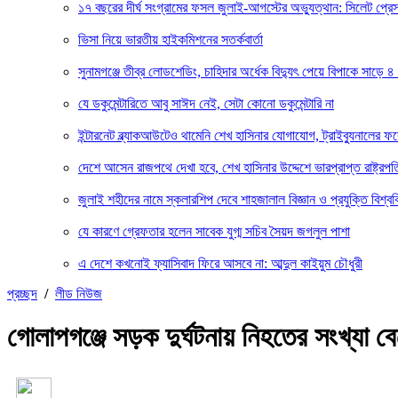
১৭ বছরের দীর্ঘ সংগ্রামের ফসল জুলাই-আগস্টের অভ্যুত্থান: সিলেট প্
ভিসা নিয়ে ভারতীয় হাইকমিশনের সতর্কবার্তা
সুনামগঞ্জে তীব্র লোডশেডিং, চাহিদার অর্ধেক বিদ্যুৎ পেয়ে বিপাকে সাড়ে ৪
যে ডকুমেন্টারিতে আবু সাঈদ নেই, সেটা কোনো ডকুমেন্টারি না
ইন্টারনেট ব্ল্যাকআউটেও থামেনি শেখ হাসিনার যোগাযোগ, ট্রাইব্যুনালের 
দেশে আসেন রাজপথে দেখা হবে, শেখ হাসিনার উদ্দেশে ভারপ্রাপ্ত রাষ্ট্রপত
জুলাই শহীদের নামে স্কলারশিপ দেবে শাহজালাল বিজ্ঞান ও প্রযুক্তি বিশ্বব
যে কারণে গ্রেফতার হলেন সাবেক যুগ্ম সচিব সৈয়দ জগলুল পাশা
এ দেশে কখনোই ফ্যাসিবাদ ফিরে আসবে না: আব্দুল কাইয়ুম চৌধুরী
প্রচ্ছদ
/
লীড নিউজ
গোলাপগঞ্জে সড়ক দুর্ঘটনায় নিহতের সংখ্যা ব