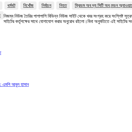
ধর্মঘট
নিখোঁজ
নির্বাচন
নিহত
ফ্রিডম অব দ্য সিটি অব লন্ডন অ্যাওয়া
জ
নিজম্ব নিউজ তৈরির পাশাপাশি বিভিন্ন নিউজ সাইট থেকে খবর সংগ্রহ করে সংশ্লিষ্ট সূ
সাইটের কর্তৃপক্ষের সাথে যোগাযোগ করার অনুরোধ রইলো।বিনা অনুমতিতে এই সাইটের 
ি
া: এমপি আবুল হাসান