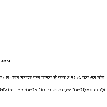
ে চারজনে।
পৌর এলাকার নয়াগ্রামের ফারুক আহমদের স্ত্রী রাশেদা বেগম (৩৮), তাদের মেয়ে ফারিয়া
পরীত দিক থেকে আসা একটি অটোরিকশাকে চাপা দেয় দ্রুতগামী একটি ট্রাক (ঢাকা মেট্রো