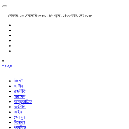
সোমবার , ১৩ ফেব্রুয়ারি ২০২৩, ২৪শে শ্রাবণ, ১৪৩৩ বঙ্গাব্দ, ভোর ৫:২৮
প্রচ্ছদ
সিলেট
জাতীয়
রাজনীতি
সারাদেশ
আন্তর্জাতিক
অর্থনীতি
আইন
খেলাধুলা
বিনোদন
প্রযুক্তি