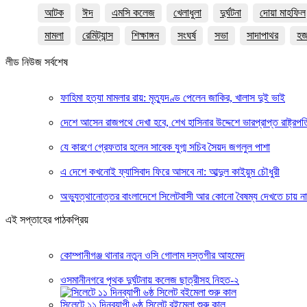
আটক
ঈদ
এমসি কলেজ
খেলাধুলা
দুর্ঘটনা
দোয়া মাহফিল
মামলা
রেমিট্যান্স
শিক্ষাঙ্গন
সংঘর্ষ
সভা
সাদাপাথর
হ
লীড নিউজ সর্বশেষ
ফাহিমা হত্যা মামলার রায়: মৃত্যুদণ্ড পেলেন জাকির, খালাস দুই ভাই
দেশে আসেন রাজপথে দেখা হবে, শেখ হাসিনার উদ্দেশে ভারপ্রাপ্ত রাষ্ট্রপত
যে কারণে গ্রেফতার হলেন সাবেক যুগ্ম সচিব সৈয়দ জগলুল পাশা
এ দেশে কখনোই ফ্যাসিবাদ ফিরে আসবে না: আব্দুল কাইয়ুম চৌধুরী
অভ্যুত্থানোত্তর বাংলাদেশে সিলেটবাসী আর কোনো বৈষম্য দেখতে চায় ন
এই সপ্তাহের পাঠকপ্রিয়
কোম্পানীগঞ্জ থানার নতুন ওসি গোলাম দস্তগীর আহমেদ
ওসমানীনগরে পৃথক দুর্ঘটনায় কলেজ ছাত্রীসহ নিহত-২
সিলেটে ১১ দিনব্যাপী ৬ষ্ঠ সিলেট বইমেলা শুরু কাল