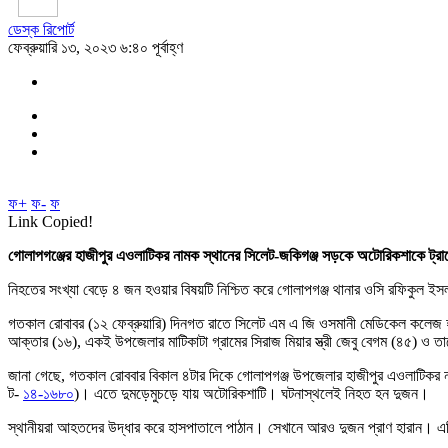
ডেস্ক রিপোর্ট
ফেব্রুয়ারি ১৩, ২০২৩ ৬:৪০ পূর্বাহ্ণ
ফ+
ফ-
ফ
Link Copied!
গোলাপগঞ্জের হাজীপুর এওলাটিকর নামক স্থানের সিলেট-জকিগঞ্জ সড়কে অটোরিকশাকে ট্র
নিহতের সংখ্যা বেড়ে ৪ জন হওয়ার বিষয়টি নিশ্চিত করে গোলাপগঞ্জ থানার ওসি রফিকুল ইস
গতকাল রোবাবর (১২ ফেব্রুয়ারি) দিনগত রাতে সিলেট এম এ জি ওসমানী মেডিকেল কলেজ হা
আক্তার (১৬), একই উপজেলার মাটিকাটা গ্রামের সিরাজ মিয়ার স্ত্রী জেবু বেগম (৪৫) ও 
জানা গেছে, গতকাল রোববার বিকাল ৪টার দিকে গোলাপগঞ্জ উপজেলার হাজীপুর এওলাটিকর 
ট-
১৪-১৬৮০
)। এতে দুমড়েমুচড়ে যায় অটোরিকশাটি। ঘটনাস্থলেই নিহত হন দুজন।
স্থানীয়রা আহতদের উদ্ধার করে হাসপাতালে পাঠান। সেখানে আরও দুজন প্রাণ হারান। এদ