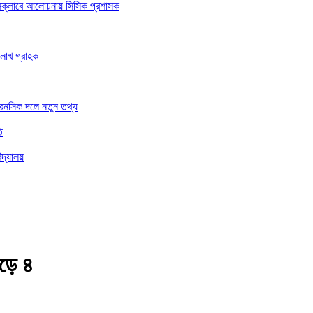
রেসক্লাবে আলোচনায় সিসিক প্রশাসক
 লাখ গ্রাহক
ফরেনসিক দলে নতুন তথ্য
ি
িদ্যালয়
েড়ে ৪