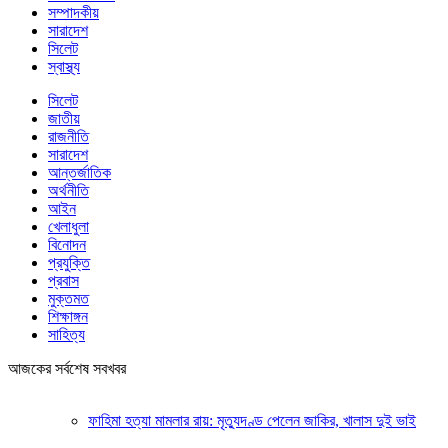
সম্পাদকীয়
সারাদেশ
সিলেট
স্বাস্থ্য
সিলেট
জাতীয়
রাজনীতি
সারাদেশ
আন্তর্জাতিক
অর্থনীতি
আইন
খেলাধুলা
বিনোদন
প্রযুক্তি
প্রবাস
মুক্তমত
শিক্ষাঙ্গন
সাহিত্য
আজকের সর্বশেষ সবখবর
ফাহিমা হত্যা মামলার রায়: মৃত্যুদণ্ড পেলেন জাকির, খালাস দুই ভাই