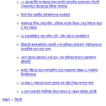
১৭ বছরের দীর্ঘ সংগ্রামের ফসল জুলাই-আগস্টের অভ্যুত্থান: সিলেট
প্রেসক্লাবে আলোচনায় সিসিক প্রশাসক
ভিসা নিয়ে ভারতীয় হাইকমিশনের সতর্কবার্তা
সুনামগঞ্জে তীব্র লোডশেডিং, চাহিদার অর্ধেক বিদ্যুৎ পেয়ে বিপাকে সাড়ে
৪ লাখ গ্রাহক
যে ডকুমেন্টারিতে আবু সাঈদ নেই, সেটা কোনো ডকুমেন্টারি না
ইন্টারনেট ব্ল্যাকআউটেও থামেনি শেখ হাসিনার যোগাযোগ, ট্রাইব্যুনালের
ফরেনসিক দলে নতুন তথ্য
দেশে আসেন রাজপথে দেখা হবে, শেখ হাসিনার উদ্দেশে ভারপ্রাপ্ত
রাষ্ট্রপতি
জুলাই শহীদের নামে স্কলারশিপ দেবে শাহজালাল বিজ্ঞান ও প্রযুক্তি
বিশ্ববিদ্যালয়
যে কারণে গ্রেফতার হলেন সাবেক যুগ্ম সচিব সৈয়দ জগলুল পাশা
এ দেশে কখনোই ফ্যাসিবাদ ফিরে আসবে না: আব্দুল কাইয়ুম চৌধুরী
প্রচ্ছদ
/
সিলেট