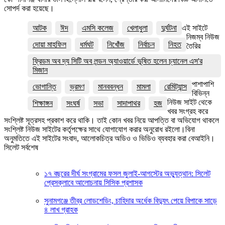
সোপর্দ করা হয়েছে।
আটক
ঈদ
এমসি কলেজ
খেলাধুলা
দুর্ঘটনা
এই সাইটে
নিজম্ব নিউজ
দোয়া মাহফিল
ধর্মঘট
নিখোঁজ
নির্বাচন
নিহত
তৈরির
ফ্রিডম অব দ্য সিটি অব লন্ডন অ্যাওয়ার্ডে ভূষিত হলেন চ্যানেল এস'র
মিজান
পাশাপাশি
ভোগান্তি
ভ্রমণ
মানববন্ধন
মামলা
রেমিট্যান্স
বিভিন্ন
নিউজ সাইট থেকে
শিক্ষাঙ্গন
সংঘর্ষ
সভা
সাদাপাথর
হজ
খবর সংগ্রহ করে
সংশ্লিষ্ট সূত্রসহ প্রকাশ করে থাকি। তাই কোন খবর নিয়ে আপত্তি বা অভিযোগ থাকলে
সংশ্লিষ্ট নিউজ সাইটের কর্তৃপক্ষের সাথে যোগাযোগ করার অনুরোধ রইলো।বিনা
অনুমতিতে এই সাইটের সংবাদ, আলোকচিত্র অডিও ও ভিডিও ব্যবহার করা বেআইনি।
সিলেট সর্বশেষ
১৭ বছরের দীর্ঘ সংগ্রামের ফসল জুলাই-আগস্টের অভ্যুত্থান: সিলেট
প্রেসক্লাবে আলোচনায় সিসিক প্রশাসক
সুনামগঞ্জে তীব্র লোডশেডিং, চাহিদার অর্ধেক বিদ্যুৎ পেয়ে বিপাকে সাড়ে
৪ লাখ গ্রাহক