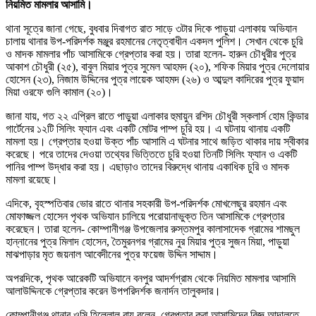
নিয়মিত মামলার আসামি।
থানা সূত্রে জানা গেছে, বুধবার দিবাগত রাত সাড়ে ৩টার দিকে পাড়ুয়া এলাকায় অভিযান
চালায় থানার উপ-পরিদর্শক মঞ্জুর রহমানের নেতৃত্বাধীন একদল পুলিশ। সেখান থেকে চুরি
ও মাদক মামলার পাঁচ আসামিকে গ্রেপ্তার করা হয়। তারা হলেন- হারুন চৌধুরীর পুত্র
আকাশ চৌধুরী (২৫), বাবুল মিয়ার পুত্র সুমেল আহমদ (২০), শফিক মিয়ার পুত্র দেলোয়ার
হোসেন (২৩), নিজাম উদ্দিনের পুত্র লায়েক আহমদ (২৬) ও আব্দুল কাদিরের পুত্র ফুয়াদ
মিয়া ওরফে গুলি কামাল (২০)।
জানা যায়, গত ২২ এপ্রিল রাতে পাড়ুয়া এলাকার হুমায়ুন রশিদ চৌধুরী স্কলার্স হোম কিন্ডার
গার্টেনের ১২টি সিলিং ফ্যান এবং একটি মোটর পাম্প চুরি হয়। এ ঘটনায় থানায় একটি
মামলা হয়। গ্রেপ্তার হওয়া উক্ত পাঁচ আসামি এ ঘটনার সাথে জড়িত থাকার দায় স্বীকার
করেছে। পরে তাদের দেওয়া তথ্যের ভিত্তিতে চুরি হওয়া তিনটি সিলিং ফ্যান ও একটি
পানির পাম্প উদ্ধার করা হয়। এছাড়াও তাদের বিরুদ্ধে থানায় একাধিক চুরি ও মাদক
মামলা রয়েছে।
এদিকে, বৃহস্পতিবার ভোর রাতে থানার সহকারী উপ-পরিদর্শক মোখলেছুর রহমান এবং
মোফাজ্জল হোসেন পৃথক অভিযান চালিয়ে পরোয়ানাভুক্ত তিন আসামিকে গ্রেপ্তার
করেছেন। তারা হলেন- কোম্পানীগঞ্জ উপজেলার রুস্তমপুর কালাসাদেক গ্রামের শামছুল
হান্নানের পুত্র মিলাদ হোসেন, তৈমুরনগর গ্রামের নুর মিয়ার পুত্র সুজন মিয়া, পাড়ুয়া
মাঝপাড়ার মৃত জয়নাল আবেদীনের পুত্র ফয়েজ উদ্দিন সাদ্দাম।
অপরদিকে, পৃথক আরেকটি অভিযানে বনপুর আদর্শগ্রাম থেকে নিয়মিত মামলার আসামি
আলাউদ্দিনকে গ্রেপ্তার করেন উপপরিদর্শক জনার্দন তালুকদার।
কোম্পানীগঞ্জ থানার ওসি হিল্লোল রায় বলেন, গ্রেপ্তার করা আসামিদের বিজ্ঞ আদালতে