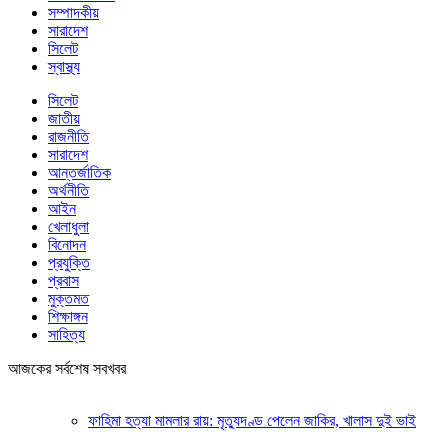
সম্পাদকীয়
সারাদেশ
সিলেট
স্বাস্থ্য
সিলেট
জাতীয়
রাজনীতি
সারাদেশ
আন্তর্জাতিক
অর্থনীতি
আইন
খেলাধুলা
বিনোদন
প্রযুক্তি
প্রবাস
মুক্তমত
শিক্ষাঙ্গন
সাহিত্য
আজকের সর্বশেষ সবখবর
ফাহিমা হত্যা মামলার রায়: মৃত্যুদণ্ড পেলেন জাকির, খালাস দুই ভাই