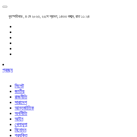
বৃহস্পতিবার , ৪ মে ২০২৩, ২২শে শ্রাবণ, ১৪৩৩ বঙ্গাব্দ, রাত ১১:২৪
প্রচ্ছদ
সিলেট
জাতীয়
রাজনীতি
সারাদেশ
আন্তর্জাতিক
অর্থনীতি
আইন
খেলাধুলা
বিনোদন
প্রযুক্তি