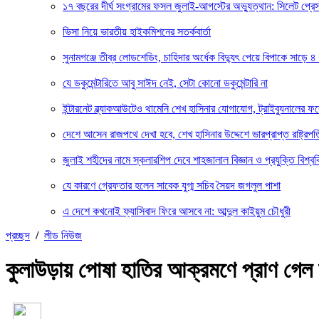
১৭ বছরের দীর্ঘ সংগ্রামের ফসল জুলাই-আগস্টের অভ্যুত্থান: সিলেট প্
ভিসা নিয়ে ভারতীয় হাইকমিশনের সতর্কবার্তা
সুনামগঞ্জে তীব্র লোডশেডিং, চাহিদার অর্ধেক বিদ্যুৎ পেয়ে বিপাকে সাড়ে ৪
যে ডকুমেন্টারিতে আবু সাঈদ নেই, সেটা কোনো ডকুমেন্টারি না
ইন্টারনেট ব্ল্যাকআউটেও থামেনি শেখ হাসিনার যোগাযোগ, ট্রাইব্যুনালের 
দেশে আসেন রাজপথে দেখা হবে, শেখ হাসিনার উদ্দেশে ভারপ্রাপ্ত রাষ্ট্রপত
জুলাই শহীদের নামে স্কলারশিপ দেবে শাহজালাল বিজ্ঞান ও প্রযুক্তি বিশ্বব
যে কারণে গ্রেফতার হলেন সাবেক যুগ্ম সচিব সৈয়দ জগলুল পাশা
এ দেশে কখনোই ফ্যাসিবাদ ফিরে আসবে না: আব্দুল কাইয়ুম চৌধুরী
প্রচ্ছদ
/
লীড নিউজ
কুলাউড়ায় পোষা হাতির আক্রমণে প্রাণ গেল 