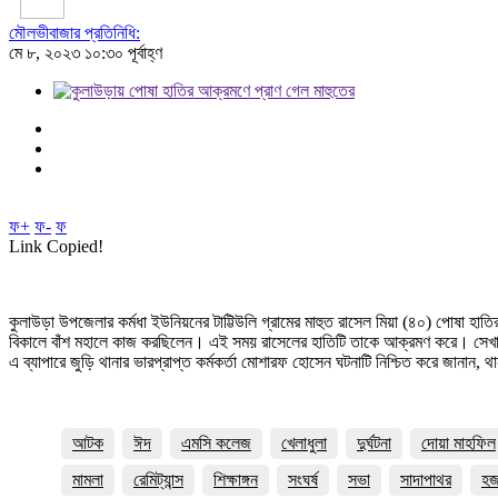
মৌলভীবাজার প্রতিনিধি:
মে ৮, ২০২৩ ১০:৩০ পূর্বাহ্ণ
ফ+
ফ-
ফ
Link Copied!
কুলাউড়া উপজেলার কর্মধা ইউনিয়নের টাট্টিউলি গ্রামের মাহুত রাসেল মিয়া (৪০) পোষা হাত
বিকালে বাঁশ মহালে কাজ করছিলেন। এই সময় রাসেলের হাতিটি তাকে আক্রমণ করে। সেখান থ
এ ব্যাপারে জুড়ি থানার ভারপ্রাপ্ত কর্মকর্তা মোশারফ হোসেন ঘটনাটি নিশ্চিত করে জানান,
আটক
ঈদ
এমসি কলেজ
খেলাধুলা
দুর্ঘটনা
দোয়া মাহফিল
মামলা
রেমিট্যান্স
শিক্ষাঙ্গন
সংঘর্ষ
সভা
সাদাপাথর
হ