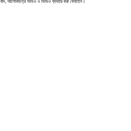
সংবাদ, আলোকচিত্র অডিও ও ভিডিও ব্যবহার করা বেআইনি।