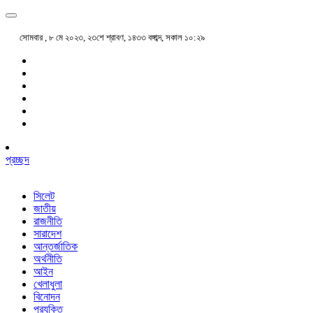
সোমবার , ৮ মে ২০২৩, ২৩শে শ্রাবণ, ১৪৩৩ বঙ্গাব্দ, সকাল ১০:২৯
প্রচ্ছদ
সিলেট
জাতীয়
রাজনীতি
সারাদেশ
আন্তর্জাতিক
অর্থনীতি
আইন
খেলাধুলা
বিনোদন
প্রযুক্তি