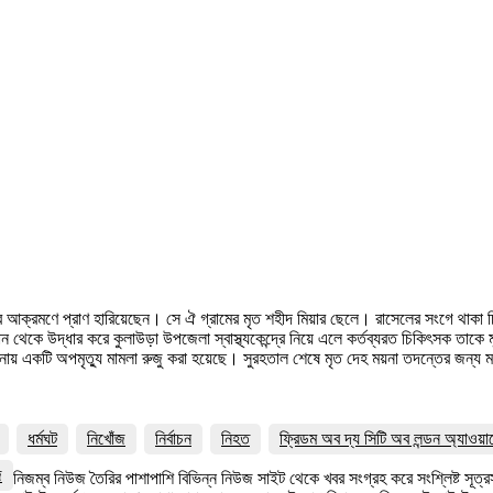
ির আক্রমণে প্রাণ হারিয়েছেন। সে ঐ গ্রামের মৃত শহীদ মিয়ার ছেলে। রাসেলের সংগে থাকা চি
েকে উদ্ধার করে কুলাউড়া উপজেলা স্বাস্থ্যকেন্দ্রে নিয়ে এলে কর্তব্যরত চিকিৎসক তাকে
 থানায় একটি অপমৃত্যু মামলা রুজু করা হয়েছে। সুরহতাল শেষে মৃত দেহ ময়না তদন্তের জন্য 
ধর্মঘট
নিখোঁজ
নির্বাচন
নিহত
ফ্রিডম অব দ্য সিটি অব লন্ডন অ্যাওয়া
জ
নিজম্ব নিউজ তৈরির পাশাপাশি বিভিন্ন নিউজ সাইট থেকে খবর সংগ্রহ করে সংশ্লিষ্ট সূ