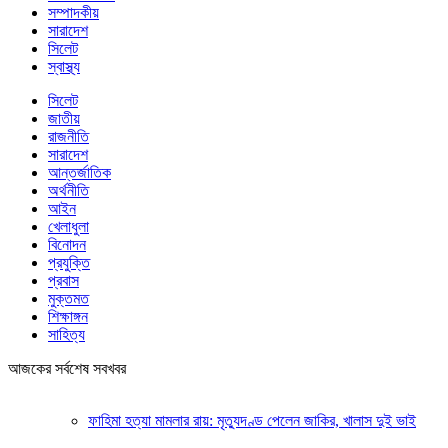
সম্পাদকীয়
সারাদেশ
সিলেট
স্বাস্থ্য
সিলেট
জাতীয়
রাজনীতি
সারাদেশ
আন্তর্জাতিক
অর্থনীতি
আইন
খেলাধুলা
বিনোদন
প্রযুক্তি
প্রবাস
মুক্তমত
শিক্ষাঙ্গন
সাহিত্য
আজকের সর্বশেষ সবখবর
ফাহিমা হত্যা মামলার রায়: মৃত্যুদণ্ড পেলেন জাকির, খালাস দুই ভাই