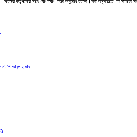
সাইটের কর্তৃপক্ষের সাথে যোগাযোগ করার অনুরোধ রইলো।বিনা অনুমতিতে এই সাইটের 
ি
া: এমপি আবুল হাসান