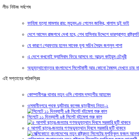
লীড নিউজ সর্বশেষ
ফাহিমা হত্যা মামলার রায়: মৃত্যুদণ্ড পেলেন জাকির, খালাস দুই ভাই
দেশে আসেন রাজপথে দেখা হবে, শেখ হাসিনার উদ্দেশে ভারপ্রাপ্ত রাষ্ট্রপত
যে কারণে গ্রেফতার হলেন সাবেক যুগ্ম সচিব সৈয়দ জগলুল পাশা
এ দেশে কখনোই ফ্যাসিবাদ ফিরে আসবে না: আব্দুল কাইয়ুম চৌধুরী
অভ্যুত্থানোত্তর বাংলাদেশে সিলেটবাসী আর কোনো বৈষম্য দেখতে চায় ন
এই সপ্তাহের পাঠকপ্রিয়
কোম্পানীগঞ্জ থানার নতুন ওসি গোলাম দস্তগীর আহমেদ
ওসমানীনগরে পৃথক দুর্ঘটনায় কলেজ ছাত্রীসহ নিহত-২
সিলেটে ১১ দিনব্যাপী ৬ষ্ঠ সিলেট বইমেলা শুরু কাল
৫ আগস্ট ছাত্র-জনতার গণঅভ্যুত্থান দিবসে সরকারি ছুটি থাকবে