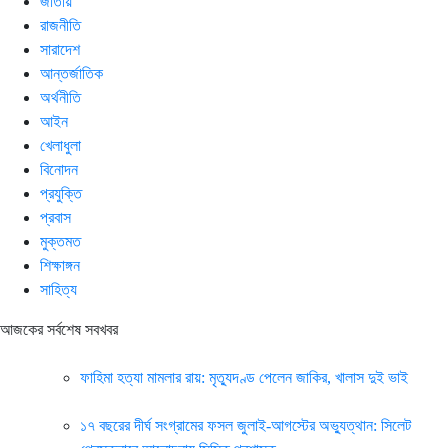
জাতীয়
রাজনীতি
সারাদেশ
আন্তর্জাতিক
অর্থনীতি
আইন
খেলাধুলা
বিনোদন
প্রযুক্তি
প্রবাস
মুক্তমত
শিক্ষাঙ্গন
সাহিত্য
আজকের সর্বশেষ সবখবর
ফাহিমা হত্যা মামলার রায়: মৃত্যুদণ্ড পেলেন জাকির, খালাস দুই ভাই
১৭ বছরের দীর্ঘ সংগ্রামের ফসল জুলাই-আগস্টের অভ্যুত্থান: সিলেট