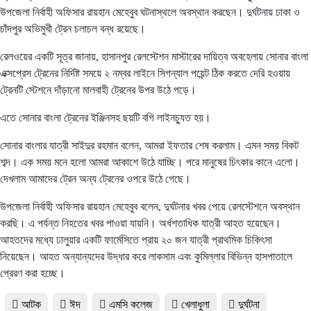
উপজেলা নির্বাহী অফিসার রায়হান মেহেবুব ঘটনাস্থলে অবস্থান করছেন। দুর্ঘটনায় ঢাকা ও
চাঁদপুর অভিমুখী ট্রেন চলাচল বন্ধ রয়েছে।
রেলওয়ের একটি সূত্র জানায়, হাসানপুর রেলস্টেশন মাস্টারের দায়িত্ব অবহেলায় সোনার বাংলা
এক্সপ্রেস ট্রেনের নির্দিষ্ট সময়ে ২ নম্বর লাইনে সিগন্যাল পয়েন্ট ঠিক করতে দেরি হওয়ায়
ট্রেনটি স্টেশনে দাঁড়ানো মালবাহী ট্রেনের উপর উঠে পড়ে।
এতে সোনার বাংলা ট্রেনের ইঞ্জিনসহ ছয়টি বগি লাইনচ্যুত হয়।
সোনার বাংলার যাত্রী সাইদুর রহমান বলেন, আমরা ইফতার শেষ করলাম। এমন সময় বিকট
শব্দ। এক সময় মনে হলো আমরা আকাশে উঠে যাচ্ছি। পরে মানুষের চিৎকার কানে এলো।
দেখলাম আমাদের ট্রেন অন্য ট্রেনের ওপরে উঠে গেছে।
উপজেলা নির্বাহী অফিসার রায়হান মেহেবুব বলেন, দুর্ঘটনার খবর পেয়ে রেলস্টেশনে অবস্থান
করছি। এ পর্যন্ত নিহতের খবর পাওয়া যায়নি। অর্ধশতাধিক যাত্রী আহত হয়েছেন।
আহতদের মধ্যে ঢালুয়ার একটি ফার্মেসিতে প্রায় ২০ জন যাত্রী প্রাথমিক চিকিৎসা
নিয়েছেন। আহত অন্যান্যদের উদ্ধার করে লাকসাম এবং কুমিল্লার বিভিন্ন হাসপাতালে
প্রেরণ করা হচ্ছে।
আটক
ঈদ
এমসি কলেজ
খেলাধুলা
দুর্ঘটনা