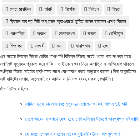
দোয়া মাহফিল
ধর্মঘট
নিখোঁজ
নির্বাচন
নিহত
ফ্রিডম অব দ্য সিটি অব লন্ডন অ্যাওয়ার্ডে ভূষিত হলেন চ্যানেল এস'র মিজান
ভোগান্তি
ভ্রমণ
মানববন্ধন
মামলা
রেমিট্যান্স
শিক্ষাঙ্গন
সংঘর্ষ
সভা
সাদাপাথর
হজ
এই সাইটে নিজম্ব নিউজ তৈরির পাশাপাশি বিভিন্ন নিউজ সাইট থেকে খবর সংগ্রহ করে
সংশ্লিষ্ট সূত্রসহ প্রকাশ করে থাকি। তাই কোন খবর নিয়ে আপত্তি বা অভিযোগ থাকলে
সংশ্লিষ্ট নিউজ সাইটের কর্তৃপক্ষের সাথে যোগাযোগ করার অনুরোধ রইলো।বিনা অনুমতিতে
এই সাইটের সংবাদ, আলোকচিত্র অডিও ও ভিডিও ব্যবহার করা বেআইনি।
লীড নিউজ সর্বশেষ
ফাহিমা হত্যা মামলার রায়: মৃত্যুদণ্ড পেলেন জাকির, খালাস দুই ভাই
দেশে আসেন রাজপথে দেখা হবে, শেখ হাসিনার উদ্দেশে ভারপ্রাপ্ত রাষ্ট্রপতি
যে কারণে গ্রেফতার হলেন সাবেক যুগ্ম সচিব সৈয়দ জগলুল পাশা