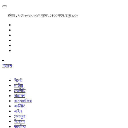
রবিবার , ৭ মে ২০২৩, ২৩শে শ্রাবণ, ১৪৩৩ বঙ্গাব্দ, দুপুর ১:৩০
প্রচ্ছদ
সিলেট
জাতীয়
রাজনীতি
সারাদেশ
আন্তর্জাতিক
অর্থনীতি
আইন
খেলাধুলা
বিনোদন
প্রযুক্তি