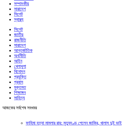
সম্পাদকীয়
সারাদেশ
সিলেট
স্বাস্থ্য
সিলেট
জাতীয়
রাজনীতি
সারাদেশ
আন্তর্জাতিক
অর্থনীতি
আইন
খেলাধুলা
বিনোদন
প্রযুক্তি
প্রবাস
মুক্তমত
শিক্ষাঙ্গন
সাহিত্য
আজকের সর্বশেষ সবখবর
ফাহিমা হত্যা মামলার রায়: মৃত্যুদণ্ড পেলেন জাকির, খালাস দুই ভাই