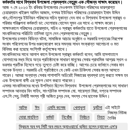
কর্মকর্তার সাথে বিশ্বনাথ উপজেলা প্রেসক্লাব নেতৃবৃন্দ এক সৌজন্য সাক্ষাৎ করেছেন।
আজ ৭ মে ২০২৩ ইং রবিবার উপজেলার দেওকলস ইউনিয়ন পরিষদের ভারপ্রাপ্ত
চেয়ারম্যান খাইরুল আমিন আজাদ, দশঘর ইউনিয়ন পরিষদের চেয়ারম্যান ইমাদ উদ্দিন
খান,দৌলতপুর ইউনিয়ন পরিষদের সচিব সুকান্ত দেব নাথ ও বিশ্বনাথ উপজেলা স্বাস্থ্য ও
পরিবার পরিকল্পনা কর্মকর্তা ডা: দেলোয়ার হোসেন সুমন এর সাথে এ সাক্ষাৎ করেন।
সাক্ষাৎকালে পরিষদের চেয়ারম্যান, সচিব ও স্বাস্থ্য কর্মকর্তার হাতে উপজেলা প্রেসক্লাবের
সাংবাদিকদের পরিচিতি তালিকা তুলে দেন প্রেসক্লাবের নেতৃবৃন্দ।
উপজেলার চলমান বিভিন্ন ঘটনা, সামাজিক আচার অনুষ্ঠান ও সরকারি দপ্তরের নিরপেক্ষ
সংবাদ পরিবেশনের উপর গুরুত্বারোপ করে সমন্বয় সাধন সংক্রান্ত আলোচনা ও মত
বিনিময় করা হয়েছে সংশ্লিষ্ট কর্তৃপক্ষের সাথে।
সাংবাদিকদের সাথে আলাপ কালে উপজেলা স্বাস্থ্য কর্মকর্তা বলেন; আমি হাসপাতালে
যোগদানের মধ্য দিয়ে অত্র প্রতিষ্ঠানকে সাধারণ মানুষের সেবার প্রাথমিক আশ্রয় স্থল ও
ভরসার প্রতীক হিসেবে গড়ে তুলতে চেষ্টা করে যাচ্ছি। আগের চেয়ে বর্তমানে সেবার মান
অনেক উন্নত। সরকারি এই প্রতিষ্ঠানে যে কেউ এখন চিকিৎসা সেবার জন্য আসতে
পারেন। আমরা অন্যান্য সেবার পাশাপাশি অচিরেই সিজারের ব্যবস্থা চালু করতে সক্ষম হব
এবং উপজেলা বাসী এর সুফল ভোগ করতে পারবেন।
এসময় সাংবাদিকদের মধ্যে উপস্থিত ছিলেন বিশ্বনাথ উপজেলা প্রেসক্লাবের সহ সাধারণ
সম্পাদক আনহার বিন সাইদ, সাংগঠনিক সম্পাদক মো. সায়েস্তা মিয়া, দপ্তর সম্পাদক
এস.পি সেবু, নির্বাহী সদস্য শ্রী অজিত চন্দ্র দেব, সদস্য শেখ ছালেক উদ্দিন।
আটক
ঈদ
এমসি কলেজ
খেলাধুলা
দুর্ঘটনা
এই সাইটে
নিজম্ব নিউজ
দোয়া মাহফিল
ধর্মঘট
নিখোঁজ
নির্বাচন
নিহত
তৈরির
ফ্রিডম অব দ্য সিটি অব লন্ডন অ্যাওয়ার্ডে ভূষিত হলেন চ্যানেল এস'র