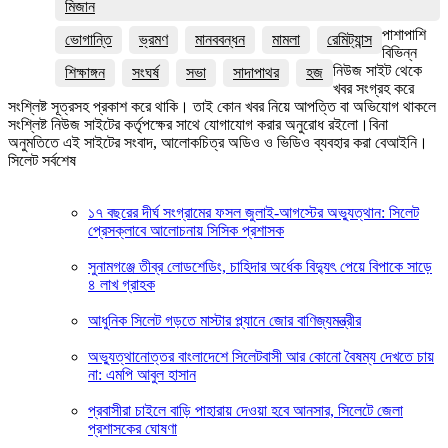
মিজান
পাশাপাশি
ভোগান্তি
ভ্রমণ
মানববন্ধন
মামলা
রেমিট্যান্স
বিভিন্ন
নিউজ সাইট থেকে
শিক্ষাঙ্গন
সংঘর্ষ
সভা
সাদাপাথর
হজ
খবর সংগ্রহ করে
সংশ্লিষ্ট সূত্রসহ প্রকাশ করে থাকি। তাই কোন খবর নিয়ে আপত্তি বা অভিযোগ থাকলে
সংশ্লিষ্ট নিউজ সাইটের কর্তৃপক্ষের সাথে যোগাযোগ করার অনুরোধ রইলো।বিনা
অনুমতিতে এই সাইটের সংবাদ, আলোকচিত্র অডিও ও ভিডিও ব্যবহার করা বেআইনি।
সিলেট সর্বশেষ
১৭ বছরের দীর্ঘ সংগ্রামের ফসল জুলাই-আগস্টের অভ্যুত্থান: সিলেট
প্রেসক্লাবে আলোচনায় সিসিক প্রশাসক
সুনামগঞ্জে তীব্র লোডশেডিং, চাহিদার অর্ধেক বিদ্যুৎ পেয়ে বিপাকে সাড়ে
৪ লাখ গ্রাহক
আধুনিক সিলেট গড়তে মাস্টার প্ল্যানে জোর বাণিজ্যমন্ত্রীর
অভ্যুত্থানোত্তর বাংলাদেশে সিলেটবাসী আর কোনো বৈষম্য দেখতে চায়
না: এমপি আবুল হাসান
প্রবাসীরা চাইলে বাড়ি পাহারায় দেওয়া হবে আনসার, সিলেটে জেলা
প্রশাসকের ঘোষণা