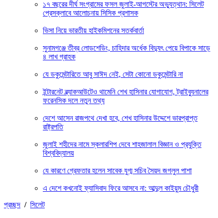
১৭ বছরের দীর্ঘ সংগ্রামের ফসল জুলাই-আগস্টের অভ্যুত্থান: সিলেট
প্রেসক্লাবে আলোচনায় সিসিক প্রশাসক
ভিসা নিয়ে ভারতীয় হাইকমিশনের সতর্কবার্তা
সুনামগঞ্জে তীব্র লোডশেডিং, চাহিদার অর্ধেক বিদ্যুৎ পেয়ে বিপাকে সাড়ে
৪ লাখ গ্রাহক
যে ডকুমেন্টারিতে আবু সাঈদ নেই, সেটা কোনো ডকুমেন্টারি না
ইন্টারনেট ব্ল্যাকআউটেও থামেনি শেখ হাসিনার যোগাযোগ, ট্রাইব্যুনালের
ফরেনসিক দলে নতুন তথ্য
দেশে আসেন রাজপথে দেখা হবে, শেখ হাসিনার উদ্দেশে ভারপ্রাপ্ত
রাষ্ট্রপতি
জুলাই শহীদের নামে স্কলারশিপ দেবে শাহজালাল বিজ্ঞান ও প্রযুক্তি
বিশ্ববিদ্যালয়
যে কারণে গ্রেফতার হলেন সাবেক যুগ্ম সচিব সৈয়দ জগলুল পাশা
এ দেশে কখনোই ফ্যাসিবাদ ফিরে আসবে না: আব্দুল কাইয়ুম চৌধুরী
প্রচ্ছদ
/
সিলেট