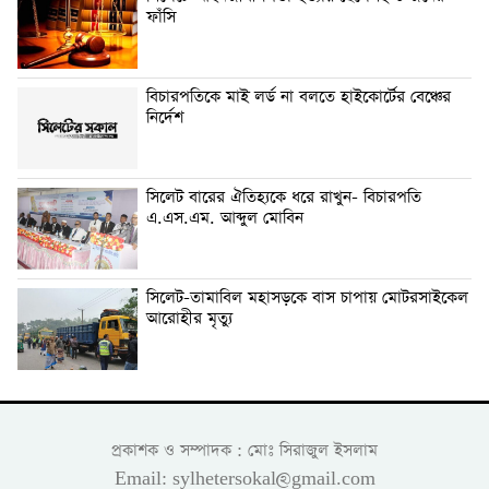
ফাঁসি
বিচারপতিকে মাই লর্ড না বলতে হাইকোর্টের বেঞ্চের
নির্দেশ
সিলেট বারের ঐতিহ্যকে ধরে রাখুন- বিচারপতি
এ.এস.এম. আব্দুল মোবিন
সিলেট-তামাবিল মহাসড়কে বাস চাপায় মোটরসাইকেল
আরোহীর মৃত্যু
প্রকাশক ও সম্পাদক : মোঃ সিরাজুল ইসলাম
Email: sylhetersokal@gmail.com