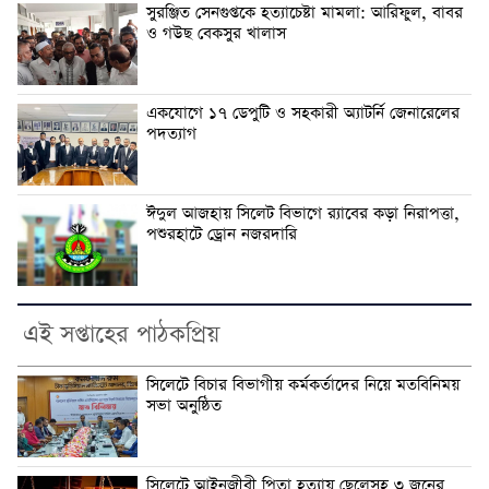
সুরঞ্জিত সেনগুপ্তকে হত্যাচেষ্টা মামলা: আরিফুল, বাবর
ও গউছ বেকসুর খালাস
একযোগে ১৭ ডেপুটি ও সহকারী অ্যাটর্নি জেনারেলের
পদত্যাগ
ঈদুল আজহায় সিলেট বিভাগে র‍্যাবের কড়া নিরাপত্তা,
পশুরহাটে ড্রোন নজরদারি
এই সপ্তাহের পাঠকপ্রিয়
সিলেটে বিচার বিভাগীয় কর্মকর্তাদের নিয়ে মতবিনিময়
সভা অনুষ্ঠিত
সিলেটে আইনজীবী পিতা হত্যায় ছেলেসহ ৩ জনের