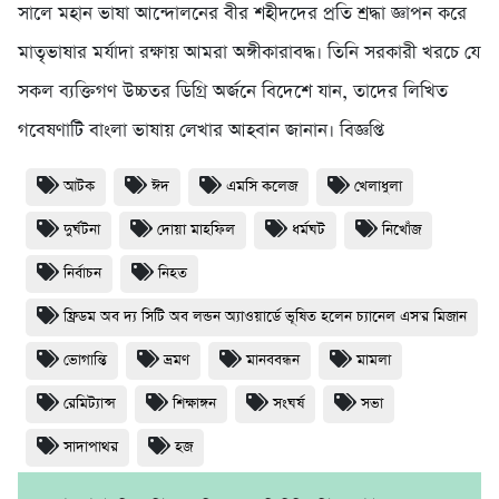
সালে মহান ভাষা আন্দোলনের বীর শহীদদের প্রতি শ্রদ্ধা জ্ঞাপন করে
মাতৃভাষার মর্যাদা রক্ষায় আমরা অঙ্গীকারাবদ্ধ। তিনি সরকারী খরচে যে
সকল ব্যক্তিগণ উচ্চতর ডিগ্রি অর্জনে বিদেশে যান, তাদের লিখিত
গবেষণাটি বাংলা ভাষায় লেখার আহবান জানান। বিজ্ঞপ্তি
আটক
ঈদ
এমসি কলেজ
খেলাধুলা
দুর্ঘটনা
দোয়া মাহফিল
ধর্মঘট
নিখোঁজ
নির্বাচন
নিহত
ফ্রিডম অব দ্য সিটি অব লন্ডন অ্যাওয়ার্ডে ভূষিত হলেন চ্যানেল এস'র মিজান
ভোগান্তি
ভ্রমণ
মানববন্ধন
মামলা
রেমিট্যান্স
শিক্ষাঙ্গন
সংঘর্ষ
সভা
সাদাপাথর
হজ