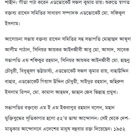
শাহীন। গীতা পাঠ করেন এডভোকেট সজল কুমার রায়। শুরুতে স্বাগত
বক্তব্য রাখেন সমিতির সাধারণ সম্পাদক এডভোকেট মো. সফিকুল
ইসলাম।
আলোচনা সভায় বক্তব্য রাখেন সমিতির সহ সভাপতি মোহাম্মদ আব্দুল
আলীম পাঠান, সিনিয়র আয়কর আইনজীবী আবু মো. আসাদ, সাবেক
সভাপতি এম শফিকুর রহমান, সিনিয়র আয়কর আইনজীবী মো. হাছনু
চৌধুরী, বিধুভূষণ ভট্টাচার্য্য, এডভোকেট সজল কুমার রায়, বাহাউদ্দিন
বাহার, এডভোকেট গিয়াস উদ্দিন চৌধুরী, সাইদুর রহমান, জহিরুল
ইসলাম রিপন, মো. কামাল আহমদ, জাহান জেব জিন্নাহ প্রমুখ।
সভাপতির বক্তব্যে এম ই এম ইকবালুর রহমান বলেন, মহান
মুক্তিযুদ্ধের সূতিকাগার হলো ৫২’র ভাষা আন্দোলন। সেই থেকে দেশ-
মাতৃকার আন্দোলনে এদেশের মানুষ বহুবার রক্ত দিয়েছেন। ১৯৫২